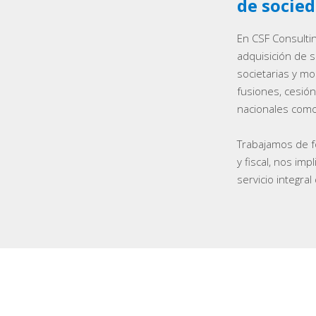
de socie
En CSF Consulti
adquisición de 
societarias y mo
fusiones, cesión
nacionales como
Trabajamos de fo
y fiscal, nos im
servicio integra