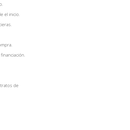
o.
 el inicio.
ieras.
ompra.
financiación.
tratos de