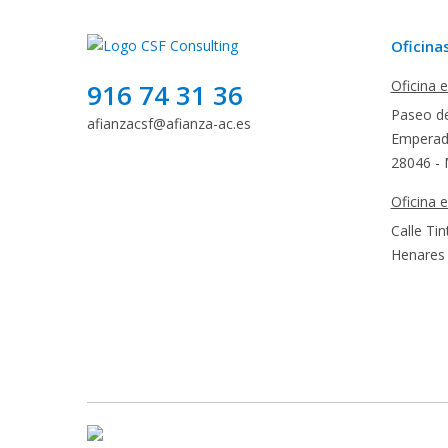
Oficina
Oficina 
916 74 31 36
Paseo de
afianzacsf@afianza-ac.es
Emperado
28046 - 
Oficina 
Calle Tin
Henares 