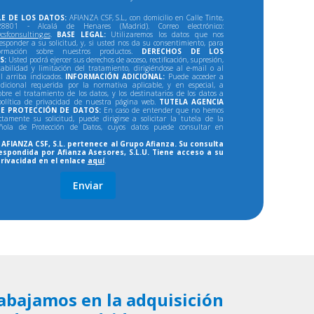
E DE LOS DATOS:
AFIANZA CSF, S.L., con domicilio en Calle Tinte,
801 - Alcalá de Henares (Madrid). Correo electrónico:
csfconsulting.es
.
BASE LEGAL:
Utilizaremos los datos que nos
responder a su solicitud, y, si usted nos da su consentimiento, para
formación sobre nuestros productos.
DERECHOS DE LOS
S:
Usted podrá ejercer sus derechos de acceso, rectificación, supresión,
tabilidad y limitación del tratamiento, dirigiéndose al e-mail o al
al arriba indicados.
INFORMACIÓN ADICIONAL:
Puede acceder a
dicional requerida por la normativa aplicable, y en especial, a
bre el tratamiento de los datos, y los destinatarios de los datos a
política de privacidad de nuestra página web.
TUTELA AGENCIA
E PROTECCIÓN DE DATOS:
En caso de entender que no hemos
ectamente su solicitud, puede dirigirse a solicitar la tutela de la
ñola de Protección de Datos, cuyos datos puede consultar en
AFIANZA CSF, S.L. pertenece al Grupo Afianza. Su consulta
espondida por Afianza Asesores, S.L.U. Tiene acceso a su
privacidad en el enlace
aquí
.
abajamos en la adquisición