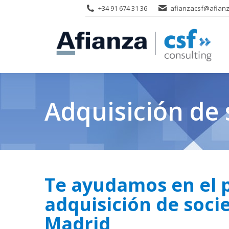
+34 91 674 31 36
afianzacsf@afianz
Adquisición de
Te ayudamos en el 
adquisición de soci
Madrid