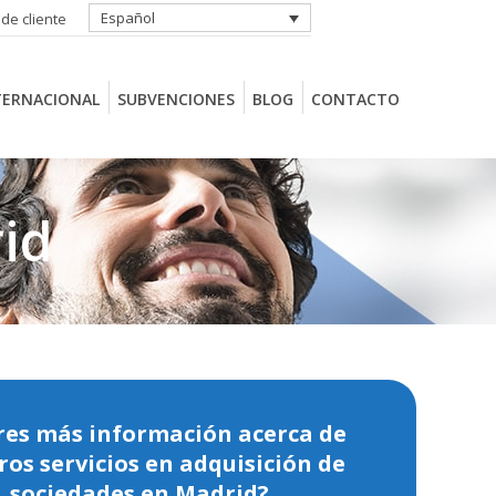
Español
 de cliente
TERNACIONAL
SUBVENCIONES
BLOG
CONTACTO
TERNACIONAL
SUBVENCIONES
BLOG
CONTACTO
id
res más información acerca de
ros servicios en adquisición de
sociedades en Madrid?