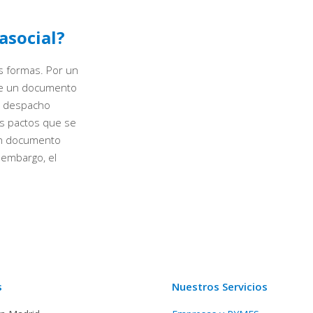
asocial?
as formas. Por un
te un documento
o despacho
s pactos que se
un documento
n embargo, el
s
Nuestros Servicios