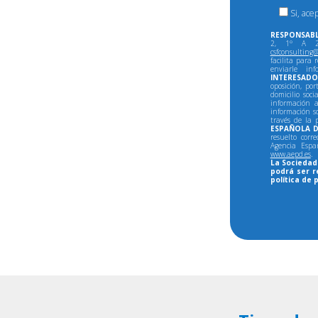
Si, ace
RESPONSABL
2, 1º A 28
csfconsulting@
facilita para 
enviarle in
INTERESADO
oposición, por
domicilio soci
información a
información so
través de la 
ESPAÑOLA D
resuelto corr
Agencia Espa
www.aepd.es
.
La Sociedad 
podrá ser r
política de 