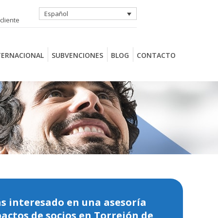
Español
cliente
TERNACIONAL
SUBVENCIONES
BLOG
CONTACTO
ás interesado en una asesoría
actos de socios en Torrejón de