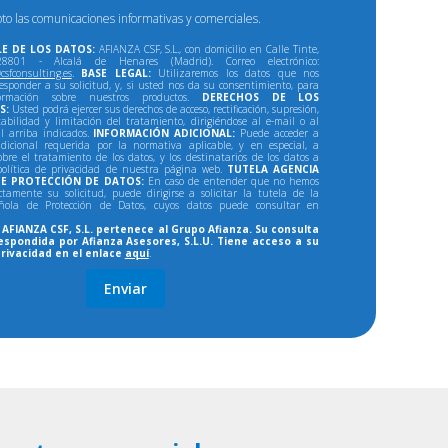
pto las comunicaciones informativas y comerciales.
E DE LOS DATOS:
AFIANZA CSF, S.L., con domicilio en Calle Tinte,
801 - Alcalá de Henares (Madrid). Correo electrónico:
csfconsulting.es
.
BASE LEGAL:
Utilizaremos los datos que nos
responder a su solicitud, y, si usted nos da su consentimiento, para
formación sobre nuestros productos.
DERECHOS DE LOS
S:
Usted podrá ejercer sus derechos de acceso, rectificación, supresión,
tabilidad y limitación del tratamiento, dirigiéndose al e-mail o al
al arriba indicados.
INFORMACIÓN ADICIONAL:
Puede acceder a
dicional requerida por la normativa aplicable, y en especial, a
bre el tratamiento de los datos, y los destinatarios de los datos a
política de privacidad de nuestra página web.
TUTELA AGENCIA
E PROTECCIÓN DE DATOS:
En caso de entender que no hemos
ectamente su solicitud, puede dirigirse a solicitar la tutela de la
ñola de Protección de Datos, cuyos datos puede consultar en
AFIANZA CSF, S.L. pertenece al Grupo Afianza. Su consulta
espondida por Afianza Asesores, S.L.U. Tiene acceso a su
privacidad en el enlace
aquí
.