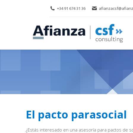
+34 91 674 31 36
afianzacsf@afianz
El pacto parasocial
¿Estás interesado en una asesoría para pactos de s