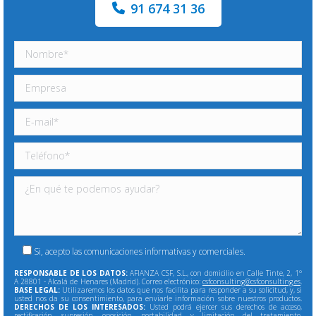
91 674 31 36
Si, acepto las comunicaciones informativas y comerciales.
RESPONSABLE DE LOS DATOS:
AFIANZA CSF, S.L., con domicilio en Calle Tinte, 2, 1º
A 28801 - Alcalá de Henares (Madrid). Correo electrónico:
csfconsulting@csfconsulting.es
.
BASE LEGAL:
Utilizaremos los datos que nos facilita para responder a su solicitud, y, si
usted nos da su consentimiento, para enviarle información sobre nuestros productos.
DERECHOS DE LOS INTERESADOS:
Usted podrá ejercer sus derechos de acceso,
rectificación, supresión, oposición, portabilidad y limitación del tratamiento,