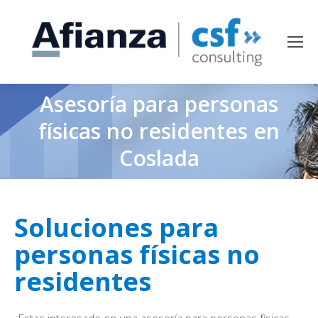
Asesoría para personas
físicas no residentes en
Coslada
Soluciones para
personas físicas no
residentes
¿Estas interesado en una asesoría para personas físicas