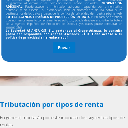
dirigiéndose al e-mail o al domicilio social arriba indicados.
INFORMACIÓN
ADICIONAL:
Puede acceder a información adicional requerida por la normativa
aplicable, y en especial, a información sobre el tratamiento de los datos, y los
destinatarios de los datos a través de la política de privacidad de nuestra página web.
TUTELA AGENCIA ESPAÑOLA DE PROTECCIÓN DE DATOS:
En caso de entender
que no hemos resuelto correctamente su solicitud, puede dirigirse a solicitar la tutela
de la Agencia Española de Protección de Datos, cuyos datos puede consultar en
www.aepd.es
.
La Sociedad AFIANZA CSF, S.L. pertenece al Grupo Afianza. Su consulta
podrá ser respondida por Afianza Asesores, S.L.U. Tiene acceso a su
política de privacidad en el enlace
aquí
.
Tributación por tipos de renta
En general, tributarán por este impuesto los siguientes tipos de
rentas: