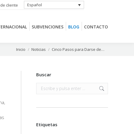
Español
 de cliente
TERNACIONAL
SUBVENCIONES
BLOG
CONTACTO
TERNACIONAL
SUBVENCIONES
BLOG
CONTACTO
Estás aquí:
Inicio
Noticias
Cinco Pasos para Darse de…
Buscar
Buscar:
ha,
las
Etiquetas