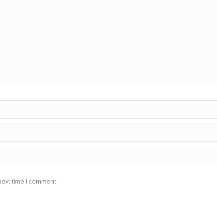
next time I comment.
 cómo se procesan los datos de tus comentarios.