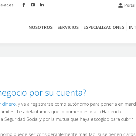
a-ac.es
Portal
Facebook
YouTube
Linkedin
NOSOTROS
SERVICIOS
ESPECIALIZACIONES
IN
page
page
page
opens
opens
opens
NOSOTROS
SERVICIOS
ESPECIALIZACIONES
IN
in
in
in
new
new
new
window
window
window
egocio por su cuenta?
r dinero
, y va a registrarse como autónomo para ponerla en marc
ámites. Le adelantamos que lo primero es ir a la Hacienda.
a Seguridad Social y por la mutua que haya escogido para cubrir 
ónomo puede ser considerablemente más fácil si se tienen claros