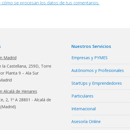
s
Nuestros Servicios
en Madrid
Empresas y PYMES
 la Castellana, 259D, Torre
Autónomos y Profesionales
r Planta 9 – Ala Sur
Madrid
StartUps y Emprendedores
en Alcalá de Henares
Particulares
te, 2, 1º A 28801 - Alcalá de
(Madrid)
Internacional
Asesoría Online
Constitución de Sociedades