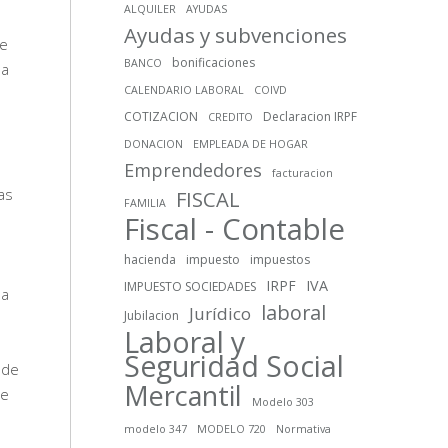
ALQUILER
AYUDAS
Ayudas y subvenciones
ue
bonificaciones
BANCO
 a
CALENDARIO LABORAL
COIVD
COTIZACION
Declaracion IRPF
CREDITO
DONACION
EMPLEADA DE HOGAR
Emprendedores
facturacion
as
FISCAL
FAMILIA
Fiscal - Contable
hacienda
impuesto
impuestos
IRPF
IVA
IMPUESTO SOCIEDADES
la
laboral
Jurídico
Jubilacion
Laboral y
Seguridad Social
 de
Mercantil
de
Modelo 303
modelo 347
MODELO 720
Normativa