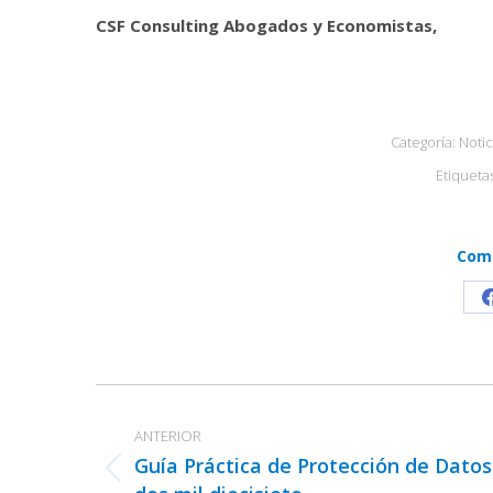
CSF Consulting Abogados y Economistas,
Categoría:
Notic
Etiqueta
Comp
Navegación
entre
ANTERIOR
publicaciones
Guía Práctica de Protección de Datos
Publicación