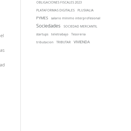
OBLIGACIONES FISCALES 2023
PLATAFORMAS DIGITALES
PLUSVALIA
PYMES
salario mínimo interprofesional
Sociedades
SOCIEDAD MERCANTIL
startups
teletrabajo
Tesoreria
el
VIVIENDA
tributacion
TRIBUTAR
las
dad