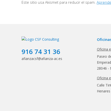
Oficina
Oficina 
916 74 31 36
Paseo de
afianzacsf@afianza-ac.es
Emperado
28046 - 
Oficina 
Calle Tin
Henares 