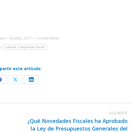
ias
24 julio, 2017
1 comentario
s:
Laboral y Seguridad Social
artir este artículo:
Share
Share
Share
on
on
on
Facebook
X
LinkedIn
SIGUIENTE
¿Qué Novedades Fiscales ha Aprobado
la Ley de Presupuestos Generales del
Publicación