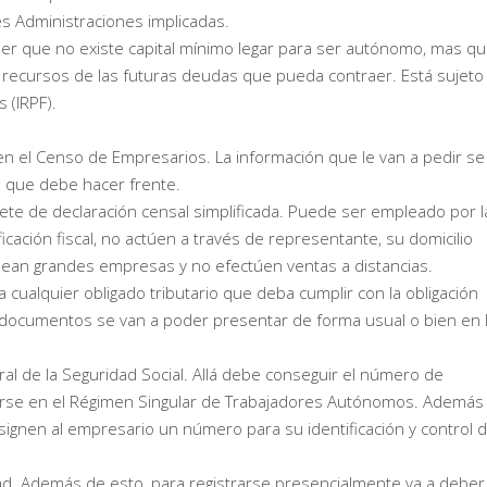
es Administraciones implicadas.
er que no existe capital mínimo legar para ser autónomo, mas q
s recursos de las futuras deudas que pueda contraer. Está sujeto
 (IRPF).
 en el Censo de Empresarios. La información que le van a pedir se
s que debe hacer frente.
iete de declaración censal simplificada. Puede ser empleado por l
ación fiscal, no actúen a través de representante, su domicilio
o sean grandes empresas y no efectúen ventas a distancias.
a cualquier obligado tributario que deba cumplir con la obligación
s documentos se van a poder presentar de forma usual o bien en 
ral de la Seguridad Social. Allá debe conseguir el número de
gistrarse en el Régimen Singular de Trabajadores Autónomos. Además
asignen al empresario un número para su identificación y control 
dad. Además de esto, para registrarse presencialmente va a deber