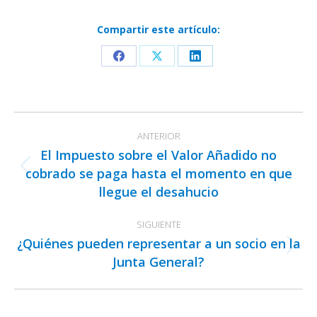
Compartir este artículo:
Share
Share
Share
on
on
on
Facebook
X
LinkedIn
Navegación
ANTERIOR
entre
El Impuesto sobre el Valor Añadido no
publicaciones
cobrado se paga hasta el momento en que
Publicación
llegue el desahucio
anterior:
SIGUIENTE
¿Quiénes pueden representar a un socio en la
Publicación
Junta General?
siguiente: