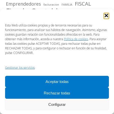
FISCAL
Emprendedores
facturacion
FAMILIA
Fiscal - Contable
hacienda
impuesto
IRPF
IVA
impuestos
IMPUESTO SOCIEDADES
Jubilacion
laboral
Esta Web utiliza cookies propias y de terceros necesarias para su
Jurídico
funcionamiento, para analizar sus hábitos de navegación. Asimismo, algunas
Laboral y Seguridad Social
cookies guardan relación con funcionalidades ofrecidas en la web. Para
Mercantil
obtener más información, acceda a nuestra
Política de cookies
. Para aceptar
Modelo 303
modelo 347
MODELO 720
todas las cookies pulse ACEPTAR TODAS, para rechazar todas pulse en
RECHAZAR TODAS, y para configurar o rechazar en función de su finalidad,
Normativa
OBLIGACIONES FISCALES 2023
PLATAFORMAS DIGITALES
pulse CONFIGURAR.
Sociedades
PYMES
PLUSVALIA
salario mínimo interprofesional
SOCIEDAD MERCANTIL
startups
teletrabajo
Tesoreria
tributacion
Gestionar los servicios
VIVIENDA
TRIBUTAR
Aceptar todas
Rechazar todas
Configurar