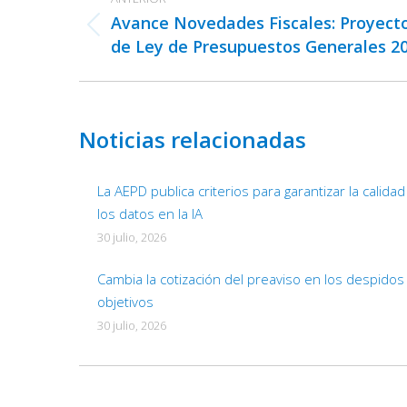
entre
Avance Novedades Fiscales: Proyect
publicaciones
Publicación
de Ley de Presupuestos Generales 2
anterior:
Noticias relacionadas
La AEPD publica criterios para garantizar la calida
los datos en la IA
30 julio, 2026
Cambia la cotización del preaviso en los despidos
objetivos
30 julio, 2026