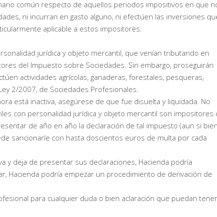
mano común respecto de aquellos periodos impositivos en que n
des, ni incurran en gasto alguno, ni efectúen las inversiones qu
ticularmente aplicable a estos impositores.
rsonalidad jurídica y objeto mercantil, que venían tributando en
itores del Impuesto sobre Sociedades. Sin embargo, proseguirán
ectúen actividades agrícolas, ganaderas, forestales, pesqueras,
 Ley 2/2007, de Sociedades Profesionales.
ora está inactiva, asegúrese de que fue disuelta y liquidada. No
iles con personalidad jurídica y objeto mercantil son impositores 
esentar de año en año la declaración de tal impuesto (aun si bien
uede sancionarle con hasta doscientos euros de multa por cada
iva y deja de presentar sus declaraciones, Hacienda podría
nar, Hacienda podría empezar un procedimiento de derivación de
esional para cualquier duda o bien aclaración que puedan tener