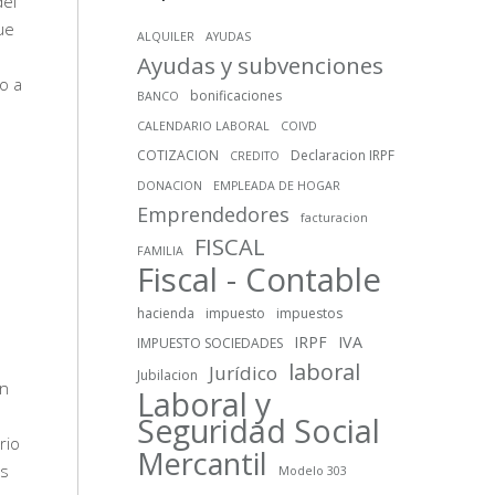
del
ue
ALQUILER
AYUDAS
Ayudas y subvenciones
o a
bonificaciones
BANCO
CALENDARIO LABORAL
COIVD
COTIZACION
Declaracion IRPF
CREDITO
DONACION
EMPLEADA DE HOGAR
Emprendedores
facturacion
FISCAL
FAMILIA
Fiscal - Contable
hacienda
impuesto
impuestos
IRPF
IVA
IMPUESTO SOCIEDADES
laboral
Jurídico
Jubilacion
en
Laboral y
Seguridad Social
rio
Mercantil
os
Modelo 303