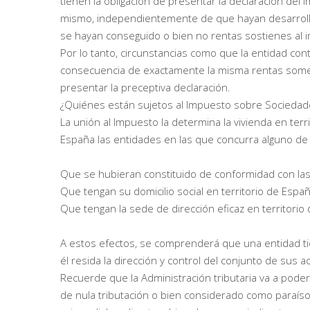
tienen la obligación de presentar la declaración de
mismo, independientemente de que hayan desarrollad
se hayan conseguido o bien no rentas sostienes al 
Por lo tanto, circunstancias como que la entidad con
consecuencia de exactamente la misma rentas sometid
presentar la preceptiva declaración.
¿Quiénes están sujetos al Impuesto sobre Sociedad
La unión al Impuesto la determina la vivienda en ter
España las entidades en las que concurra alguno de 
Que se hubieran constituido de conformidad con las
Que tengan su domicilio social en territorio de Españ
Que tengan la sede de dirección eficaz en territorio
A estos efectos, se comprenderá que una entidad ti
él resida la dirección y control del conjunto de sus a
Recuerde que la Administración tributaria va a poder
de nula tributación o bien considerado como paraíso 