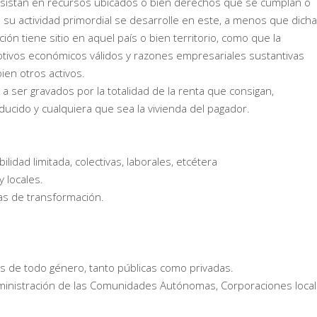
consistan en recursos ubicados o bien derechos que se cumplan o
o su actividad primordial se desarrolle en este, a menos que dicha
ión tiene sitio en aquel país o bien territorio, como que la
otivos económicos válidos y razones empresariales sustantivas
ien otros activos.
 ser gravados por la totalidad de la renta que consigan,
cido y cualquiera que sea la vivienda del pagador.
idad limitada, colectivas, laborales, etcétera
 locales.
as de transformación.
es de todo género, tanto públicas como privadas.
dministración de las Comunidades Autónomas, Corporaciones local