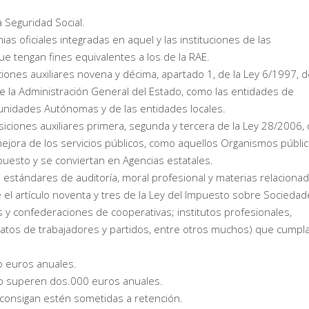
 Seguridad Social.
as oficiales integradas en aquel y las instituciones de las
 tengan fines equivalentes a los de la RAE.
iones auxiliares novena y décima, apartado 1, de la Ley 6/1997, 
de la Administración General del Estado, como las entidades de
unidades Autónomas y de las entidades locales.
siciones auxiliares primera, segunda y tercera de la Ley 28/2006,
a mejora de los servicios públicos, como aquellos Organismos públi
esto y se conviertan en Agencias estatales.
n estándares de auditoría, moral profesional y materias relacionad
 el artículo noventa y tres de la Ley del Impuesto sobre Socieda
 y confederaciones de cooperativas; institutos profesionales,
icatos de trabajadores y partidos, entre otros muchos) que cumpl
o euros anuales.
no superen dos.000 euros anuales.
consigan estén sometidas a retención.