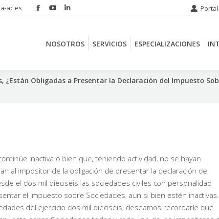
a-ac.es
Portal
Facebook
YouTube
Linkedin
NOSOTROS
SERVICIOS
ESPECIALIZACIONES
IN
page
page
page
opens
opens
opens
NOSOTROS
SERVICIOS
ESPECIALIZACIONES
IN
in
in
in
new
new
new
window
window
window
, ¿Están Obligadas a Presentar la Declaración del Impuesto Sob
ntinúe inactiva o bien que, teniendo actividad, no se hayan
n al impositor de la obligación de presentar la declaración del
e el dos mil dieciseis las sociedades civiles con personalidad
resentar el Impuesto sobre Sociedades, aun si bien estén inactivas.
edades del ejercicio dos mil dieciseis, deseamos recordarle que