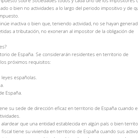
l Impuesto sobre Sociedades todos y cada uno de los impositores 
o o bien no actividades a lo largo del periodo impositivo y de q
impuesto.
tinúe inactiva o bien que, teniendo actividad, no se hayan generad
as a tributación, no exoneran al impositor de la obligación de
es?
ritorio de España. Se considerarán residentes en territorio de
los próximos requisitos:
 leyes españolas.
a.
 de España.
ene su sede de dirección eficaz en territorio de España cuando 
ctividades.
 alardear que una entidad establecida en algún país o bien territo
fiscal tiene su vivienda en territorio de España cuando sus activ