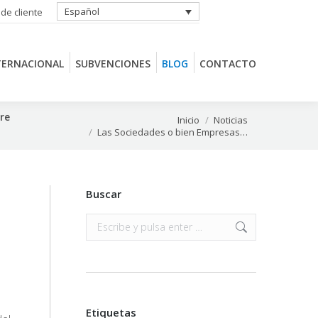
Español
 de cliente
TERNACIONAL
SUBVENCIONES
BLOG
CONTACTO
TERNACIONAL
SUBVENCIONES
BLOG
CONTACTO
re
Estás aquí:
Inicio
Noticias
Las Sociedades o bien Empresas…
Buscar
Buscar:
Etiquetas