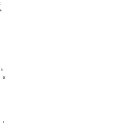
o
e
del
 la
 a