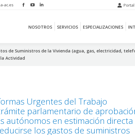
a-ac.es
Portal
Facebook
YouTube
Linkedin
NOSOTROS
SERVICIOS
ESPECIALIZACIONES
IN
page
page
page
opens
opens
opens
NOSOTROS
SERVICIOS
ESPECIALIZACIONES
IN
in
in
in
new
new
new
window
window
window
s de Suministros de la Vivienda (agua, gas, electricidad, telefo
la Actividad
formas Urgentes del Trabajo
rámite parlamentario de aprobació
los autónomos en estimación directa
deducirse los gastos de suministros