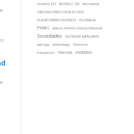
modelo 347
MODELO 720
Normativa
le
OBLIGACIONES FISCALES 2023
PLATAFORMAS DIGITALES
PLUSVALIA
PYMES
salario mínimo interprofesional
Sociedades
SOCIEDAD MERCANTIL
os
startups
teletrabajo
Tesoreria
VIVIENDA
tributacion
TRIBUTAR
ad
se