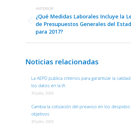
Navegación
ANTERIOR
entre
¿Qué Medidas Laborales Incluye la L
publicaciones
de Presupuestos Generales del Esta
Publicación
para 2017?
anterior:
Noticias relacionadas
La AEPD publica criterios para garantizar la calida
los datos en la IA
30 julio, 2026
Cambia la cotización del preaviso en los despidos
objetivos
30 julio, 2026