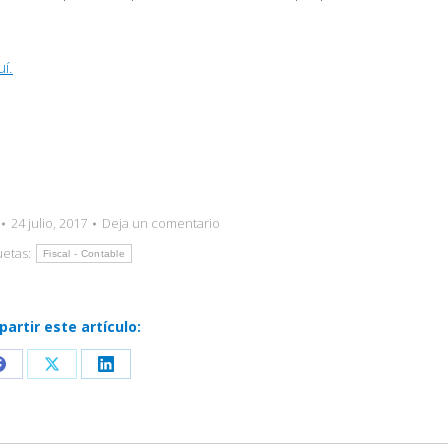
í.
24 julio, 2017
Deja un comentario
uetas:
Fiscal - Contable
artir este artículo:
Share
Share
Share
on
on
on
Facebook
X
LinkedIn