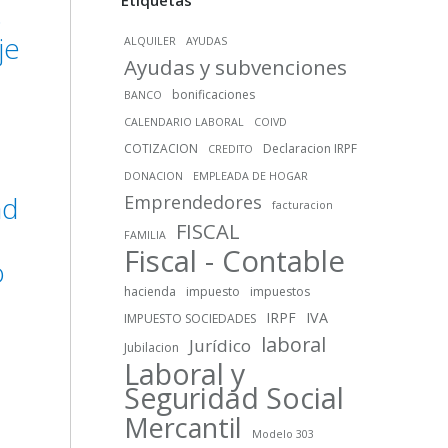
Etiquetas
s
je
ALQUILER
AYUDAS
Ayudas y subvenciones
bonificaciones
BANCO
CALENDARIO LABORAL
COIVD
COTIZACION
Declaracion IRPF
CREDITO
DONACION
EMPLEADA DE HOGAR
ad
Emprendedores
facturacion
FISCAL
FAMILIA
Fiscal - Contable
o
hacienda
impuesto
impuestos
IRPF
IVA
IMPUESTO SOCIEDADES
laboral
Jurídico
Jubilacion
Laboral y
Seguridad Social
Mercantil
Modelo 303