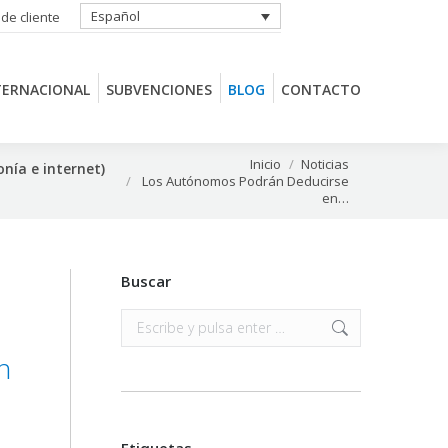
Español
 de cliente
TERNACIONAL
SUBVENCIONES
BLOG
CONTACTO
TERNACIONAL
SUBVENCIONES
BLOG
CONTACTO
Estás aquí:
Inicio
Noticias
nía e internet)
Los Autónomos Podrán Deducirse
en…
Buscar
Buscar:
n