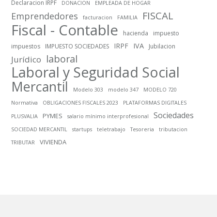
Declaracion IRPF
DONACION
EMPLEADA DE HOGAR
FISCAL
Emprendedores
facturacion
FAMILIA
Fiscal - Contable
hacienda
impuesto
IRPF
IVA
impuestos
IMPUESTO SOCIEDADES
Jubilacion
laboral
Jurídico
Laboral y Seguridad Social
Mercantil
Modelo 303
modelo 347
MODELO 720
Normativa
OBLIGACIONES FISCALES 2023
PLATAFORMAS DIGITALES
Sociedades
PYMES
PLUSVALIA
salario mínimo interprofesional
SOCIEDAD MERCANTIL
startups
teletrabajo
Tesoreria
tributacion
VIVIENDA
TRIBUTAR