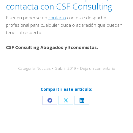
contacta con CSF Consulting
Pueden ponerse en
contacto
con este despacho
profesional para cualquier duda o aclaración que puedan
tener al respecto.
CSF Consulting Abogados y Economistas.
Categoría:
Noticias
5 abril, 2019
Deja un comentario
Compartir este artículo:
Share
Share
Share
on
on
on
Facebook
X
LinkedIn
Navegación