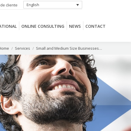
English
 de cliente
ATIONAL
ONLINE CONSULTING
NEWS
CONTACT
ATIONAL
ONLINE CONSULTING
NEWS
CONTACT
u are here:
Home
Services
Small and Medium Size Businesses…