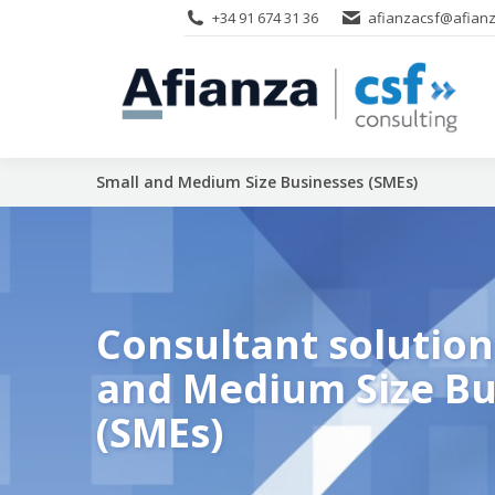
+34 91 674 31 36
afianzacsf@afianz
Small and Medium Size Businesses (SMEs)
Consultant solution
and Medium Size Bu
(SMEs)