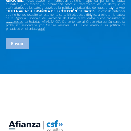
ADICIONAL:
Puede acceder a información adicional requerida por la normativa
aplicable, y en especial, a información sobre el tratamiento de los datos, y los
destinatarios de los datos a través de la política de privacidad de nuestra página web.
TUTELA AGENCIA ESPAÑOLA DE PROTECCIÓN DE DATOS:
En caso de entender
que no hemos resuelto correctamente su solicitud, puede dirigirse a solicitar la tutela
de la Agencia Española de Protección de Datos, cuyos datos puede consultar en
www.aepd.es
. La Sociedad AFIANZA CSF, S.L. pertenece al Grupo Afianza. Su consulta
podrá ser respondida por Afianza Asesores, S.L.U. Tiene acceso a su política de
privacidad en el enlace
aquí
.