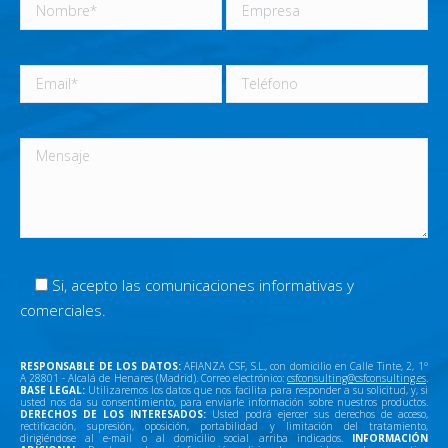
Si, acepto las comunicaciones informativas y
comerciales.
RESPONSABLE DE LOS DATOS:
AFIANZA CSF, S.L., con domicilio en Calle Tinte, 2, 1º
A 28801 - Alcalá de Henares (Madrid). Correo electrónico:
csfconsulting@csfconsulting.es
.
BASE LEGAL:
Utilizaremos los datos que nos facilita para responder a su solicitud, y, si
usted nos da su consentimiento, para enviarle información sobre nuestros productos.
DERECHOS DE LOS INTERESADOS:
Usted podrá ejercer sus derechos de acceso,
rectificación, supresión, oposición, portabilidad y limitación del tratamiento,
dirigiéndose al e-mail o al domicilio social arriba indicados.
INFORMACIÓN