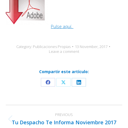
Pulse aquí.
Category:
Publicaciones Propias
13 November, 2017
Leave a comment
Compartir este artículo:
Share
Share
Share
on
on
on
Facebook
X
LinkedIn
Post
PREVIOUS
navigation
Tu Despacho Te Informa Noviembre 2017
Previous