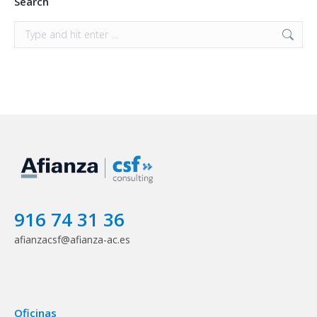
Search
Search:
916 74 31 36
afianzacsf@afianza-ac.es
Oficinas