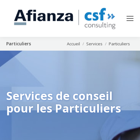
Particuliers
Vous êtes ici :
Accueil
Services
Particuliers
Services de conseil
pour les Particuliers