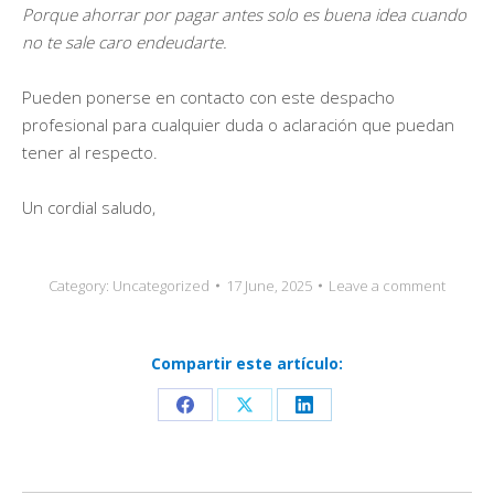
Porque ahorrar por pagar antes solo es buena idea cuando
no te sale caro endeudarte.
Pueden ponerse en contacto con este despacho
profesional para cualquier duda o aclaración que puedan
tener al respecto.
Un cordial saludo,
Category:
Uncategorized
17 June, 2025
Leave a comment
Compartir este artículo:
Share
Share
Share
on
on
on
Facebook
X
LinkedIn