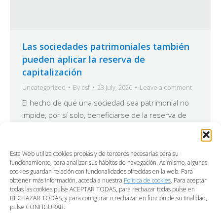
Las sociedades patrimoniales también
pueden aplicar la reserva de
capitalización
Uncategorized
By
csf
23 July, 2026
Leave a comment
El hecho de que una sociedad sea patrimonial no
impide, por sí solo, beneficiarse de la reserva de
capitalización. Así lo ha confirmado la Dirección
General de Tributos en una consulta que también
aclara qué cifra de negocios debe tomarse como
Esta Web utiliza cookies propias y de terceros necesarias para su
funcionamiento, para analizar sus hábitos de navegación. Asimismo, algunas
referencia para aplicar el límite incrementado.
cookies guardan relación con funcionalidades ofrecidas en la web. Para
Como ya sabrá, la reserva de capitalización
obtener más información, acceda a nuestra
Política de cookies
. Para aceptar
permite…
todas las cookies pulse ACEPTAR TODAS, para rechazar todas pulse en
RECHAZAR TODAS, y para configurar o rechazar en función de su finalidad,
pulse CONFIGURAR.