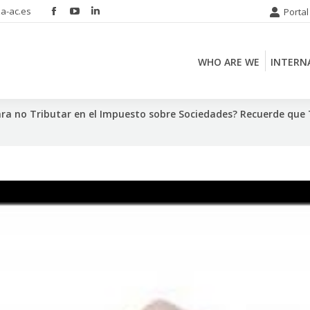
a-ac.es
Portal
Facebook
YouTube
Linkedin
WHO ARE WE
INTERN
page
page
page
opens
opens
opens
WHO ARE WE
INTERN
in
in
in
new
new
new
window
window
window
 para no Tributar en el Impuesto sobre Sociedades? Recuerde que