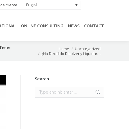
English
 de cliente
ATIONAL
ONLINE CONSULTING
NEWS
CONTACT
ATIONAL
ONLINE CONSULTING
NEWS
CONTACT
 Tiene
You are here:
Home
Uncategorized
¿Ha Decidido Disolver y Liquidar…
Search
Search: