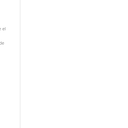
 el
 de