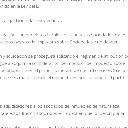
enido en la Ley del IS
 y liquidación de la sociedad civil.
quidación, con beneficios fiscales, para aquellas sociedades civiles
sujetos pasivos del Impuesto sobre Sociedades y no deseen
n y liquidación se proseguirá aplicando el régimen de atribución d
llegue a adquirir la consideración de impositor del Impuesto sobre
ebe adoptarse en el primer semestre de dos mil dieciseis (hasta e
 plazo de seis meses desde el momento en que se adopte el pacto.
s adjudicaciones a los asociados de inmuebles de naturaleza
que estos fueron adquiridos en la data en que lo fueron por la
utará en el instante de la liquidación cuando se perciba dinero o bi