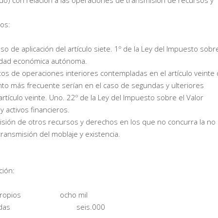
ido) con relación a las operaciones de transmisión de recursos y
os:
so de aplicación del artículo siete. 1º de la Ley del Impuesto sobre
tidad económica autónoma.
os de operaciones interiores contempladas en el artículo veinte
unto más frecuente serían en el caso de segundas y ulteriores
tículo veinte. Uno. 22º de la Ley del Impuesto sobre el Valor
 activos financieros.
isión de otros recursos y derechos en los que no concurra la no
transmisión del moblaje y existencia.
ción:
ropios ocho mil
Deudas seis.000