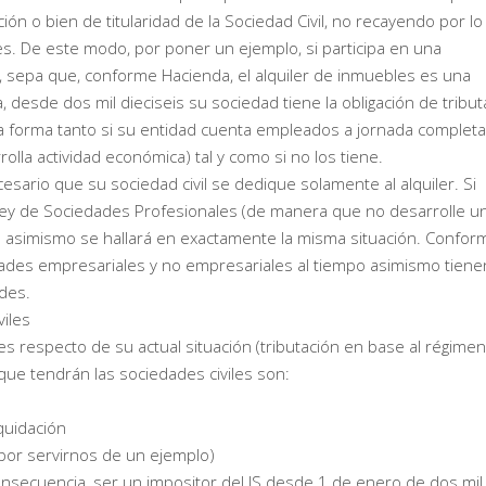
ión o bien de titularidad de la Sociedad Civil, no recayendo por lo
es. De este modo, por poner un ejemplo, si participa en una
, sepa que, conforme Hacienda, el alquiler de inmuebles es una
, desde dos mil dieciseis su sociedad tiene la obligación de tribut
a forma tanto si su entidad cuenta empleados a jornada completa
olla actividad económica) tal y como si no los tiene.
sario que su sociedad civil se dedique solamente al alquiler. Si
 Ley de Sociedades Profesionales (de manera que no desarrolle u
ado asimismo se hallará en exactamente la misma situación. Confor
idades empresariales y no empresariales al tiempo asimismo tiene
ades.
viles
es respecto de su actual situación (tributación en base al régimen
que tendrán las sociedades civiles son:
quidación
 por servirnos de un ejemplo)
consecuencia, ser un impositor del IS desde 1 de enero de dos mil