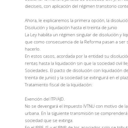
dieciseis, con aplicación del régimen transitorio cont
Ahora, le explicaremos la primera opción, la disolución
Disolución y liquidación hasta el treinta de junio
La Ley habilita un régimen singular de disolución y li
que como consecuencia de la Reforma pasan a ser 
hacerlo.
En estos casos, acordada por la entidad su disolució
rentas hasta la liquidación sin que la sociedad civil 
Sociedades. El pacto de disolución con liquidación d
treinta de junio) y la sociedad se extinguirá en el
Tratamiento fiscal de la liquidación:
Exención del ITP/AJD.
No se devengará el Impuesto IVTNU con motivo de la
urbana. En la siguiente transmisión se comprenderá 
sociedad que se extinga.
En el IRPF, IS y el IRNR de los asociados solo se trib