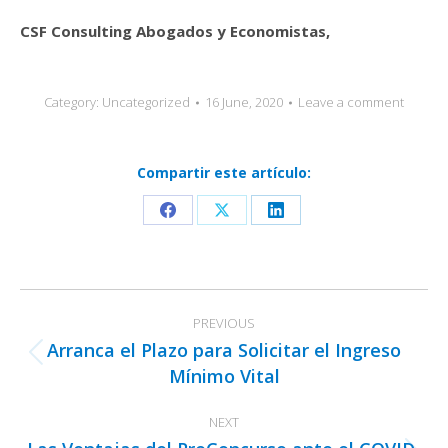
CSF Consulting Abogados y Economistas,
Category:
Uncategorized
16 June, 2020
Leave a comment
Compartir este artículo:
Share
Share
Share
on
on
on
Facebook
X
LinkedIn
Post
PREVIOUS
navigation
Arranca el Plazo para Solicitar el Ingreso
Previous
Mínimo Vital
post:
NEXT