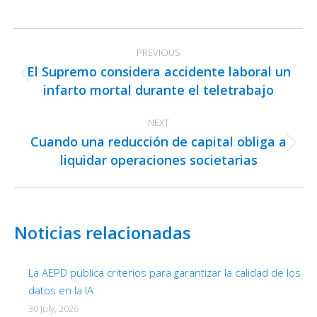
on
on
on
Facebook
X
LinkedIn
Post
PREVIOUS
navigation
El Supremo considera accidente laboral un
Previous
infarto mortal durante el teletrabajo
post:
NEXT
Cuando una reducción de capital obliga a
Next
liquidar operaciones societarias
post:
Noticias relacionadas
La AEPD publica criterios para garantizar la calidad de los
datos en la IA
30 July, 2026