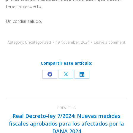
tener al respecto.
Un cordial saludo,
Category:
Uncategorized
19 November, 2024
Leave a comment
Compartir este artículo:
Share
Share
Share
on
on
on
Facebook
X
LinkedIn
Post
PREVIOUS
navigation
Real Decreto-ley 7/2024: Nuevas medidas
fiscales aprobados para los afectados por la
Previous
DANA 2024
post: