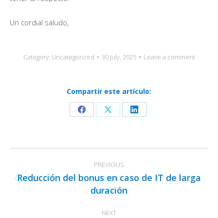
Un cordial saludo,
Category:
Uncategorized
30 July, 2025
Leave a comment
Compartir este artículo:
Share
Share
Share
on
on
on
Facebook
X
LinkedIn
Post
PREVIOUS
navigation
Reducción del bonus en caso de IT de larga
Previous
duración
post:
NEXT