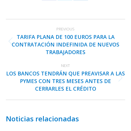
Share
Share
Share
on
on
on
Facebook
X
LinkedIn
Post
PREVIOUS
navigation
TARIFA PLANA DE 100 EUROS PARA LA
CONTRATACIÓN INDEFINIDA DE NUEVOS
Previous
TRABAJADORES
post:
NEXT
LOS BANCOS TENDRÁN QUE PREAVISAR A LAS
PYMES CON TRES MESES ANTES DE
Next
CERRARLES EL CRÉDITO
post:
Noticias relacionadas