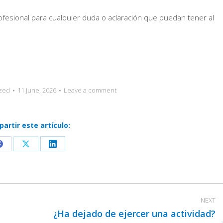
esional para cualquier duda o aclaración que puedan tener al
zed
11 June, 2026
Leave a comment
artir este artículo:
Share
Share
Share
on
on
on
Facebook
X
LinkedIn
NEXT
¿Ha dejado de ejercer una actividad?