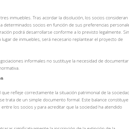
res inmuebles. Tras acordar la disolución, los socios consideran
 a determinados socios en función de sus preferencias personal
ración podrá desarrollarse conforme a lo previsto legalmente. Si
en lugar de inmuebles, será necesario replantear el proyecto de
egociaciones informales no sustituye la necesidad de documentar
normativa.
ón
al que refleje correctamente la situación patrimonial de la socieda
o se trata de un simple documento formal. Este balance constituye
or entre los socios y para acreditar que la sociedad ha atendido
rasar significativamente la inscripción de la extinción de la