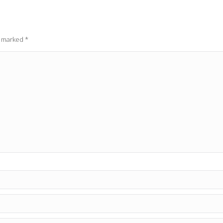
re marked
*