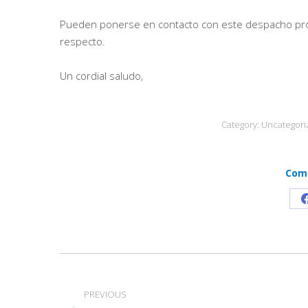
Pueden ponerse en contacto con este despacho prof
respecto.
Un cordial saludo,
Category:
Uncategori
Comp
Post
navigation
PREVIOUS