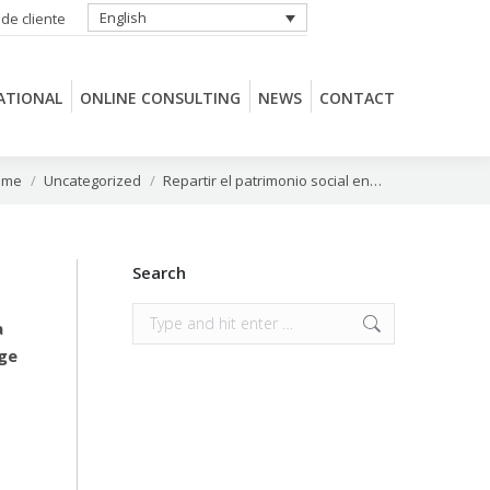
English
 de cliente
ATIONAL
ONLINE CONSULTING
NEWS
CONTACT
ATIONAL
ONLINE CONSULTING
NEWS
CONTACT
 are here:
ome
Uncategorized
Repartir el patrimonio social en…
Search
Search:
a
ige