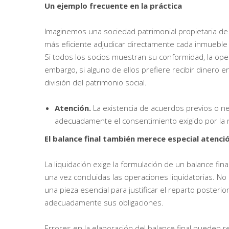
Un ejemplo frecuente en la práctica
Imaginemos una sociedad patrimonial propietaria de t
más eficiente adjudicar directamente cada inmueble
Si todos los socios muestran su conformidad, la ope
embargo, si alguno de ellos prefiere recibir dinero 
división del patrimonio social.
Atención.
La existencia de acuerdos previos o n
adecuadamente el consentimiento exigido por la 
El balance final también merece especial atenci
La liquidación exige la formulación de un balance fin
una vez concluidas las operaciones liquidatorias. N
una pieza esencial para justificar el reparto posteri
adecuadamente sus obligaciones.
Errores en la elaboración del balance final pueden ret