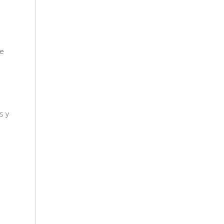
ue
s y