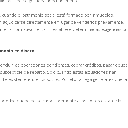
lictos si no se gestiona adecuadamente.
cuando el patrimonio social está formado por inmuebles,
an adjudicarse directamente en lugar de venderlos previamente.
ente, la normativa mercantil establece determinadas exigencias q
rimonio en dinero
 concluir las operaciones pendientes, cobrar créditos, pagar deuda
o susceptible de reparto. Solo cuando estas actuaciones han
te existente entre los socios. Por ello, la regla general es que la
ociedad puede adjudicarse libremente a los socios durante la