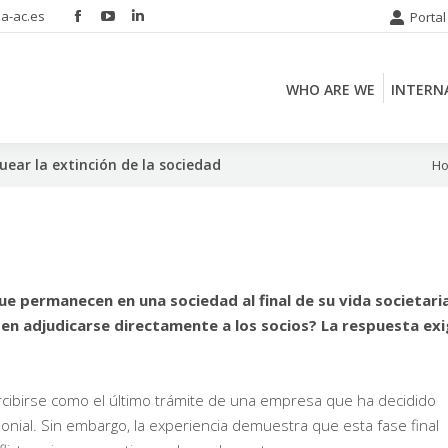
a-ac.es
Portal
Facebook
YouTube
Linkedin
WHO ARE WE
INTERN
page
page
page
opens
opens
opens
WHO ARE WE
INTERN
in
in
in
new
new
new
window
window
window
uear la extinción de la sociedad
You
H
ue permanecen en una sociedad al final de su vida societari
en adjudicarse directamente a los socios? La respuesta ex
ercibirse como el último trámite de una empresa que ha decidido
monial. Sin embargo, la experiencia demuestra que esta fase final