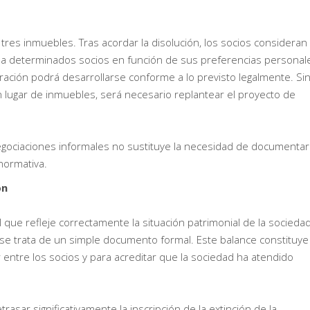
res inmuebles. Tras acordar la disolución, los socios consideran
 a determinados socios en función de sus preferencias personal
ración podrá desarrollarse conforme a lo previsto legalmente. Si
en lugar de inmuebles, será necesario replantear el proyecto de
egociaciones informales no sustituye la necesidad de documentar
normativa.
ón
al que refleje correctamente la situación patrimonial de la socieda
o se trata de un simple documento formal. Este balance constituye
or entre los socios y para acreditar que la sociedad ha atendido
rasar significativamente la inscripción de la extinción de la