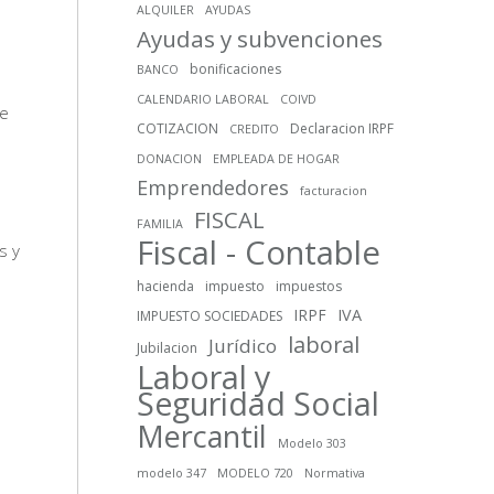
ALQUILER
AYUDAS
Ayudas y subvenciones
bonificaciones
BANCO
CALENDARIO LABORAL
COIVD
ue
COTIZACION
Declaracion IRPF
CREDITO
DONACION
EMPLEADA DE HOGAR
Emprendedores
facturacion
FISCAL
FAMILIA
Fiscal - Contable
s y
hacienda
impuesto
impuestos
IRPF
IVA
IMPUESTO SOCIEDADES
laboral
Jurídico
Jubilacion
Laboral y
Seguridad Social
Mercantil
Modelo 303
modelo 347
MODELO 720
Normativa