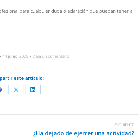
esional para cualquier duda o aclaración que puedan tener al
11 junio, 2026
Deja un comentario
artir este artículo:
Share
Share
Share
on
on
on
Facebook
X
LinkedIn
SIGUIENTE
¿Ha dejado de ejercer una actividad?