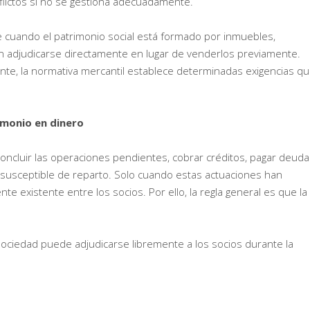
lictos si no se gestiona adecuadamente.
cuando el patrimonio social está formado por inmuebles,
an adjudicarse directamente en lugar de venderlos previamente.
ente, la normativa mercantil establece determinadas exigencias q
rimonio en dinero
 concluir las operaciones pendientes, cobrar créditos, pagar deuda
o susceptible de reparto. Solo cuando estas actuaciones han
te existente entre los socios. Por ello, la regla general es que la
ociedad puede adjudicarse libremente a los socios durante la