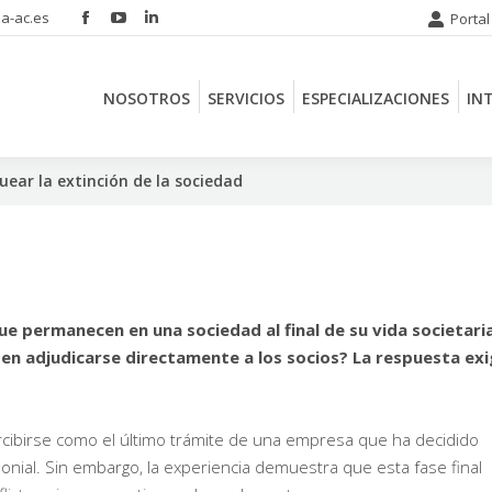
a-ac.es
Portal
Facebook
YouTube
Linkedin
NOSOTROS
SERVICIOS
ESPECIALIZACIONES
IN
page
page
page
opens
opens
opens
NOSOTROS
SERVICIOS
ESPECIALIZACIONES
IN
in
in
in
new
new
new
window
window
window
uear la extinción de la sociedad
ue permanecen en una sociedad al final de su vida societari
en adjudicarse directamente a los socios? La respuesta ex
ercibirse como el último trámite de una empresa que ha decidido
monial. Sin embargo, la experiencia demuestra que esta fase final