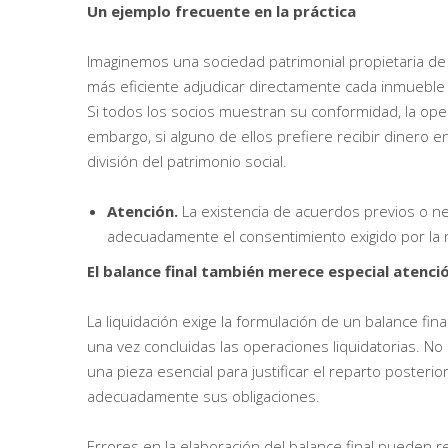
Un ejemplo frecuente en la práctica
Imaginemos una sociedad patrimonial propietaria de t
más eficiente adjudicar directamente cada inmueble
Si todos los socios muestran su conformidad, la ope
embargo, si alguno de ellos prefiere recibir dinero 
división del patrimonio social.
Atención.
La existencia de acuerdos previos o n
adecuadamente el consentimiento exigido por la 
El balance final también merece especial atenci
La liquidación exige la formulación de un balance fin
una vez concluidas las operaciones liquidatorias. N
una pieza esencial para justificar el reparto posteri
adecuadamente sus obligaciones.
Errores en la elaboración del balance final pueden ret