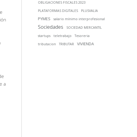
OBLIGACIONES FISCALES 2023
PLATAFORMAS DIGITALES
PLUSVALIA
de
PYMES
ión
salario mínimo interprofesional
Sociedades
SOCIEDAD MERCANTIL
startups
teletrabajo
Tesoreria
n
VIVIENDA
tributacion
TRIBUTAR
de
e a