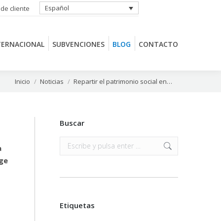
Español
 de cliente
TERNACIONAL
SUBVENCIONES
BLOG
CONTACTO
TERNACIONAL
SUBVENCIONES
BLOG
CONTACTO
Estás aquí:
Inicio
Noticias
Repartir el patrimonio social en…
Buscar
Buscar:
a
ige
Etiquetas