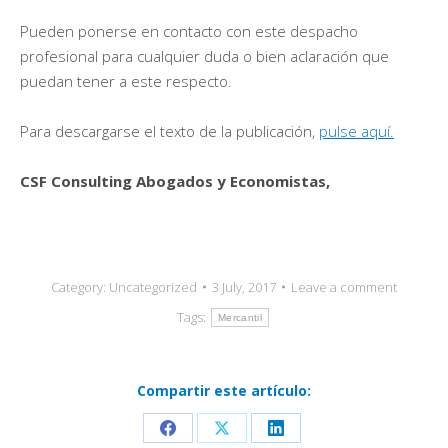
Pueden ponerse en contacto con este despacho
profesional para cualquier duda o bien aclaración que
puedan tener a este respecto.
Para descargarse el texto de la publicación,
pulse aquí.
CSF Consulting Abogados y Economistas,
Category:
Uncategorized
3 July, 2017
Leave a comment
Tags:
Mercantil
Compartir este artículo:
Share
Share
Share