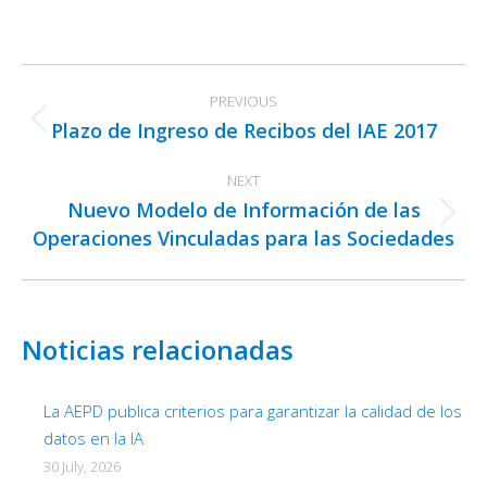
on
on
on
Facebook
X
LinkedIn
Post
PREVIOUS
navigation
Plazo de Ingreso de Recibos del IAE 2017
Previous
post:
NEXT
Nuevo Modelo de Información de las
Next
Operaciones Vinculadas para las Sociedades
post:
Noticias relacionadas
La AEPD publica criterios para garantizar la calidad de los
datos en la IA
30 July, 2026