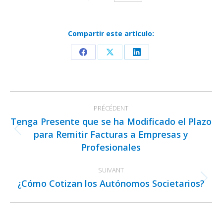
Compartir este artículo:
Partager
Partager
Partager
sur
sur
sur
Facebook
X
LinkedIn
Navigation
PRÉCÉDENT
article
Tenga Presente que se ha Modificado el Plazo
para Remitir Facturas a Empresas y
Article
Profesionales
précédent
:
SUIVANT
¿Cómo Cotizan los Autónomos Societarios?
Article
suivant
: