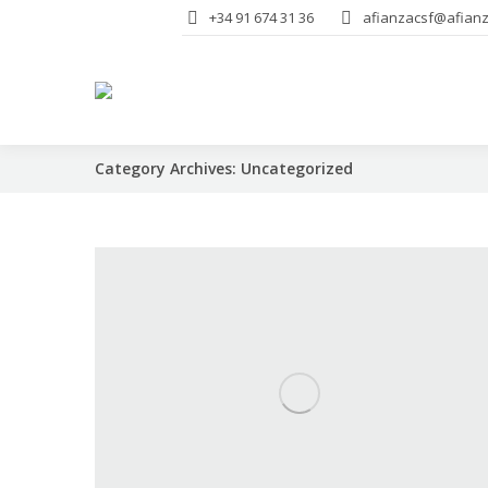
+34 91 674 31 36
afianzacsf@afianz
Category Archives:
Uncategorized