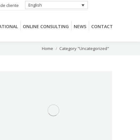
English
 de cliente
ATIONAL
ONLINE CONSULTING
NEWS
CONTACT
ATIONAL
ONLINE CONSULTING
NEWS
CONTACT
You are here:
Home
Category "Uncategorized"