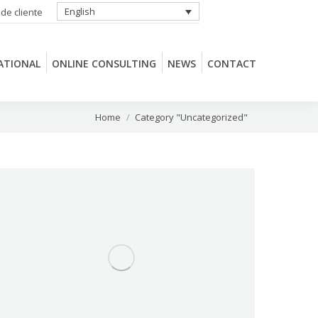
English
 de cliente
ATIONAL
ONLINE CONSULTING
NEWS
CONTACT
ATIONAL
ONLINE CONSULTING
NEWS
CONTACT
You are here:
Home
Category "Uncategorized"