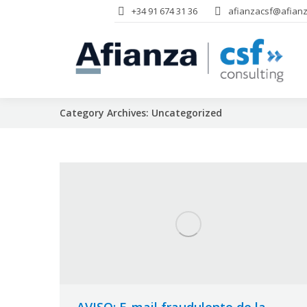
+34 91 674 31 36
afianzacsf@afianz
Category Archives:
Uncategorized
AVISO: E-mail fraudulento de la