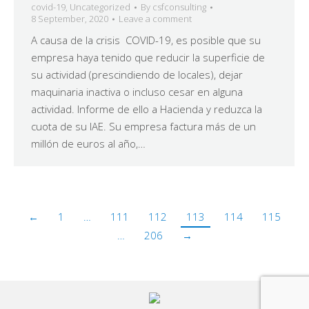
covid-19
,
Uncategorized
By
csfconsulting
8 September, 2020
Leave a comment
A causa de la crisis COVID-19, es posible que su
empresa haya tenido que reducir la superficie de
su actividad (prescindiendo de locales), dejar
maquinaria inactiva o incluso cesar en alguna
actividad. Informe de ello a Hacienda y reduzca la
cuota de su IAE. Su empresa factura más de un
millón de euros al año,…
←
1
…
111
112
113
114
115
…
206
→