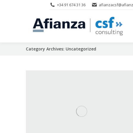
+34 91 674 31 36
afianzacsf@afianz
Category Archives:
Uncategorized