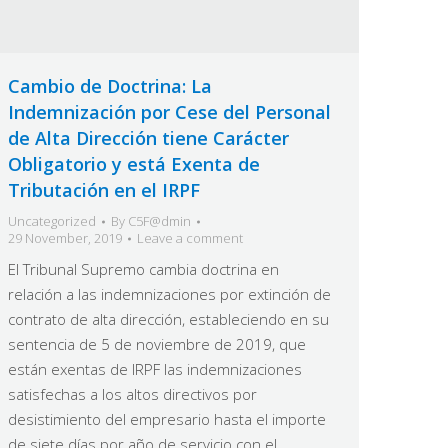
Cambio de Doctrina: La
Indemnización por Cese del Personal
de Alta Dirección tiene Carácter
Obligatorio y está Exenta de
Tributación en el IRPF
Uncategorized
By
C5F@dmin
29 November, 2019
Leave a comment
El Tribunal Supremo cambia doctrina en
relación a las indemnizaciones por extinción de
contrato de alta dirección, estableciendo en su
sentencia de 5 de noviembre de 2019, que
están exentas de IRPF las indemnizaciones
satisfechas a los altos directivos por
desistimiento del empresario hasta el importe
de siete días por año de servicio con el…