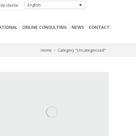
English
 de cliente
ATIONAL
ONLINE CONSULTING
NEWS
CONTACT
ATIONAL
ONLINE CONSULTING
NEWS
CONTACT
You are here:
Home
Category "Uncategorized"