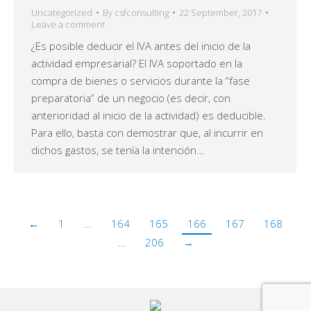
Uncategorized
By
csfconsulting
22 September, 2017
Leave a comment
¿Es posible deducir el IVA antes del inicio de la
actividad empresarial? El IVA soportado en la
compra de bienes o servicios durante la “fase
preparatoria” de un negocio (es decir, con
anterioridad al inicio de la actividad) es deducible.
Para ello, basta con demostrar que, al incurrir en
dichos gastos, se tenía la intención…
←
1
…
164
165
166
167
168
…
206
→