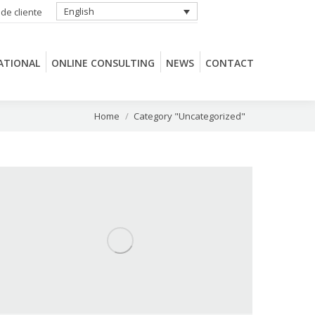
English
 de cliente
ATIONAL
ONLINE CONSULTING
NEWS
CONTACT
ATIONAL
ONLINE CONSULTING
NEWS
CONTACT
You are here:
Home
Category "Uncategorized"