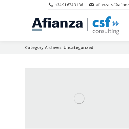
+34 91 674 31 36
afianzacsf@afianz
Category Archives:
Uncategorized