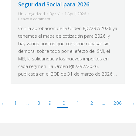
Seguridad Social para 2026
Uncategorized
By
csf
1 April, 2026
Leave a comment
Con la aprobación de la Orden PJC/297/2026 ya
tenemos el mapa de cotización para 2026, y
hay varios puntos que conviene repasar sin
demora, sobre todo por el efecto del SMI, el
MEI, la solidaridad y los nuevos importes en
cada régimen. La Orden PJC/297/2026,
publicada en el BOE de 31 de marzo de 2026,…
←
1
…
8
9
10
11
12
…
206
→