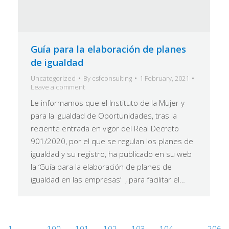
Guía para la elaboración de planes
de igualdad
Uncategorized
By
csfconsulting
1 February, 2021
Leave a comment
Le informamos que el Instituto de la Mujer y
para la Igualdad de Oportunidades, tras la
reciente entrada en vigor del Real Decreto
901/2020, por el que se regulan los planes de
igualdad y su registro, ha publicado en su web
la ‘Guía para la elaboración de planes de
igualdad en las empresas’ , para facilitar el…
1
…
100
101
102
103
104
…
206