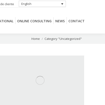
English
 de cliente
ATIONAL
ONLINE CONSULTING
NEWS
CONTACT
ATIONAL
ONLINE CONSULTING
NEWS
CONTACT
You are here:
Home
Category "Uncategorized"