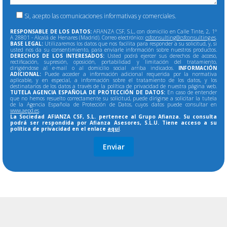
Si, acepto las comunicaciones informativas y comerciales.
RESPONSABLE DE LOS DATOS:
AFIANZA CSF, S.L., con domicilio en Calle Tinte, 2, 1º
A 28801 - Alcalá de Henares (Madrid). Correo electrónico:
csfconsulting@csfconsulting.es
.
BASE LEGAL:
Utilizaremos los datos que nos facilita para responder a su solicitud, y, si
usted nos da su consentimiento, para enviarle información sobre nuestros productos.
DERECHOS DE LOS INTERESADOS:
Usted podrá ejercer sus derechos de acceso,
rectificación, supresión, oposición, portabilidad y limitación del tratamiento,
dirigiéndose al e-mail o al domicilio social arriba indicados.
INFORMACIÓN
ADICIONAL:
Puede acceder a información adicional requerida por la normativa
aplicable, y en especial, a información sobre el tratamiento de los datos, y los
destinatarios de los datos a través de la política de privacidad de nuestra página web.
TUTELA AGENCIA ESPAÑOLA DE PROTECCIÓN DE DATOS:
En caso de entender
que no hemos resuelto correctamente su solicitud, puede dirigirse a solicitar la tutela
de la Agencia Española de Protección de Datos, cuyos datos puede consultar en
www.aepd.es
.
La Sociedad AFIANZA CSF, S.L. pertenece al Grupo Afianza. Su consulta
podrá ser respondida por Afianza Asesores, S.L.U. Tiene acceso a su
política de privacidad en el enlace
aquí
.