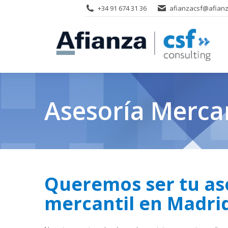
+34 91 674 31 36
afianzacsf@afianz
Asesoría Merca
Queremos ser tu as
mercantil en Madri