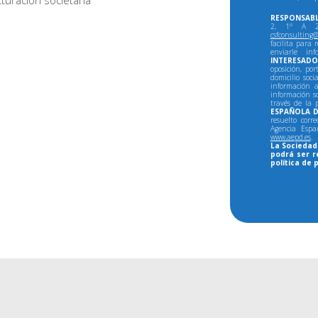
turación societaria
RESPONSABL
2, 1º A 28
csfconsulting@
facilita para 
enviarle in
INTERESADO
oposición, por
domicilio soci
información a
información so
través de la 
ESPAÑOLA D
resuelto corr
Agencia Espa
www.aepd.es
.
La Sociedad 
podrá ser r
política de 