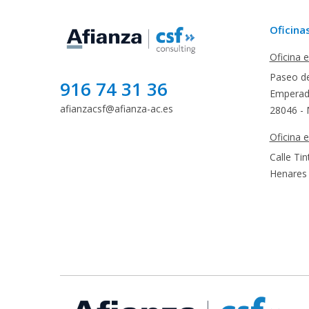
Oficina
Oficina 
Paseo de
916 74 31 36
Emperado
afianzacsf@afianza-ac.es
28046 - 
Oficina 
Calle Tin
Henares 