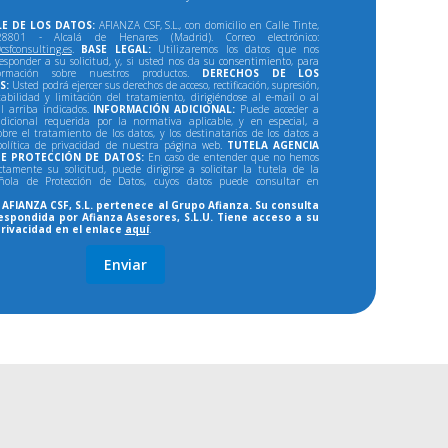
E DE LOS DATOS:
AFIANZA CSF, S.L., con domicilio en Calle Tinte,
801 - Alcalá de Henares (Madrid). Correo electrónico:
csfconsulting.es
.
BASE LEGAL:
Utilizaremos los datos que nos
responder a su solicitud, y, si usted nos da su consentimiento, para
formación sobre nuestros productos.
DERECHOS DE LOS
S:
Usted podrá ejercer sus derechos de acceso, rectificación, supresión,
tabilidad y limitación del tratamiento, dirigiéndose al e-mail o al
al arriba indicados.
INFORMACIÓN ADICIONAL:
Puede acceder a
dicional requerida por la normativa aplicable, y en especial, a
bre el tratamiento de los datos, y los destinatarios de los datos a
política de privacidad de nuestra página web.
TUTELA AGENCIA
E PROTECCIÓN DE DATOS:
En caso de entender que no hemos
ectamente su solicitud, puede dirigirse a solicitar la tutela de la
ñola de Protección de Datos, cuyos datos puede consultar en
AFIANZA CSF, S.L. pertenece al Grupo Afianza. Su consulta
espondida por Afianza Asesores, S.L.U. Tiene acceso a su
privacidad en el enlace
aquí
.