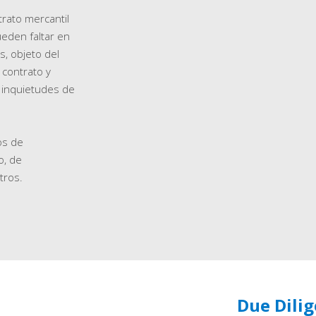
rato mercantil
eden faltar en
s, objeto del
 contrato y
 inquietudes de
os de
o, de
tros.
Due Dilig