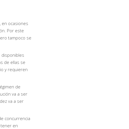
, en ocasiones
ón. Por este
 pero tampoco se
 disponibles
s de ellas se
o y requieren
régimen de
lución va a ser
dez va a ser
de concurrencia
a tener en