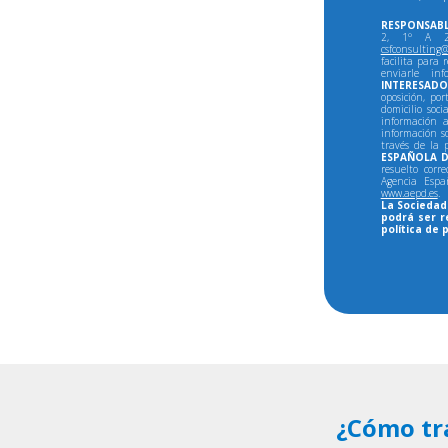
RESPONSABL
2, 1º A 28
csfconsulting@
facilita para 
enviarle in
INTERESADO
oposición, por
domicilio soci
información a
información so
través de la 
ESPAÑOLA D
resuelto corr
Agencia Espa
www.aepd.es
.
La Sociedad 
podrá ser r
política de 
¿Cómo tr