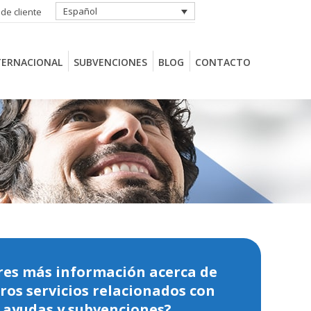
Español
 de cliente
TERNACIONAL
SUBVENCIONES
BLOG
CONTACTO
TERNACIONAL
SUBVENCIONES
BLOG
CONTACTO
res más información acerca de
ros servicios relacionados con
ayudas y subvenciones?