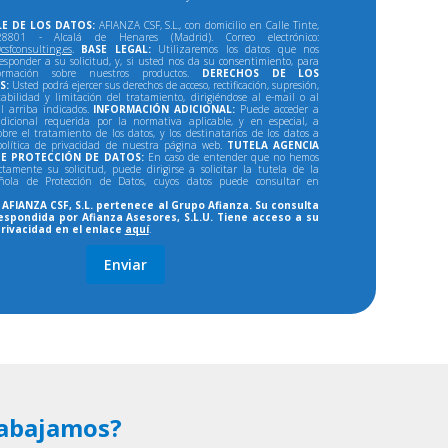
E DE LOS DATOS:
AFIANZA CSF, S.L., con domicilio en Calle Tinte,
801 - Alcalá de Henares (Madrid). Correo electrónico:
csfconsulting.es
.
BASE LEGAL:
Utilizaremos los datos que nos
responder a su solicitud, y, si usted nos da su consentimiento, para
formación sobre nuestros productos.
DERECHOS DE LOS
S:
Usted podrá ejercer sus derechos de acceso, rectificación, supresión,
tabilidad y limitación del tratamiento, dirigiéndose al e-mail o al
al arriba indicados.
INFORMACIÓN ADICIONAL:
Puede acceder a
dicional requerida por la normativa aplicable, y en especial, a
bre el tratamiento de los datos, y los destinatarios de los datos a
política de privacidad de nuestra página web.
TUTELA AGENCIA
E PROTECCIÓN DE DATOS:
En caso de entender que no hemos
ectamente su solicitud, puede dirigirse a solicitar la tutela de la
ñola de Protección de Datos, cuyos datos puede consultar en
AFIANZA CSF, S.L. pertenece al Grupo Afianza. Su consulta
espondida por Afianza Asesores, S.L.U. Tiene acceso a su
privacidad en el enlace
aquí
.
abajamos?