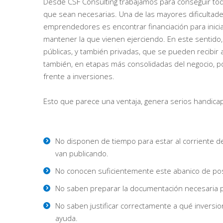
Desde CSF Consulting trabajamos para conseguir to
que sean necesarias. Una de las mayores dificultad
emprendedores es encontrar financiación para inicia
mantener la que vienen ejerciendo. En este sentido,
públicas, y también privadas, que se pueden recibir al 
también, en etapas más consolidadas del negocio, p
frente a inversiones.
Esto que parece una ventaja, genera serios handica
No disponen de tiempo para estar al corriente 
van publicando.
No conocen suficientemente este abanico de pos
No saben preparar la documentación necesaria pa
No saben justificar correctamente a qué inversi
ayuda.