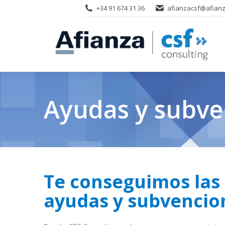
+34 91 674 31 36
afianzacsf@afianz
Ayudas y subve
Te conseguimos las
ayudas y subvencio