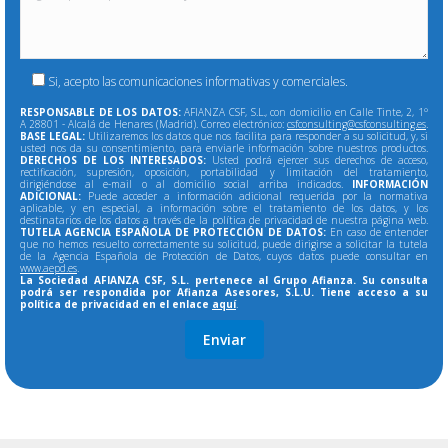
Si, acepto las comunicaciones informativas y comerciales.
RESPONSABLE DE LOS DATOS:
AFIANZA CSF, S.L., con domicilio en Calle Tinte, 2, 1º
A 28801 - Alcalá de Henares (Madrid). Correo electrónico:
csfconsulting@csfconsulting.es
.
BASE LEGAL:
Utilizaremos los datos que nos facilita para responder a su solicitud, y, si
usted nos da su consentimiento, para enviarle información sobre nuestros productos.
DERECHOS DE LOS INTERESADOS:
Usted podrá ejercer sus derechos de acceso,
rectificación, supresión, oposición, portabilidad y limitación del tratamiento,
dirigiéndose al e-mail o al domicilio social arriba indicados.
INFORMACIÓN
ADICIONAL:
Puede acceder a información adicional requerida por la normativa
aplicable, y en especial, a información sobre el tratamiento de los datos, y los
destinatarios de los datos a través de la política de privacidad de nuestra página web.
TUTELA AGENCIA ESPAÑOLA DE PROTECCIÓN DE DATOS:
En caso de entender
que no hemos resuelto correctamente su solicitud, puede dirigirse a solicitar la tutela
de la Agencia Española de Protección de Datos, cuyos datos puede consultar en
www.aepd.es
.
La Sociedad AFIANZA CSF, S.L. pertenece al Grupo Afianza. Su consulta
podrá ser respondida por Afianza Asesores, S.L.U. Tiene acceso a su
política de privacidad en el enlace
aquí
.