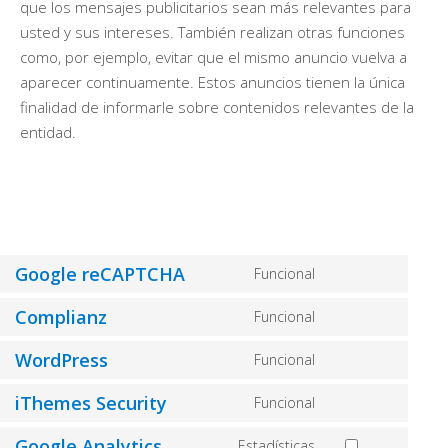
que los mensajes publicitarios sean más relevantes para
usted y sus intereses. También realizan otras funciones
como, por ejemplo, evitar que el mismo anuncio vuelva a
aparecer continuamente. Estos anuncios tienen la única
finalidad de informarle sobre contenidos relevantes de la
entidad.
Google reCAPTCHA
Funcional
Consent
to
Complianz
Funcional
Consent
service
to
WordPress
Funcional
google-
Consent
service
recaptcha
to
iThemes Security
Funcional
complianz
Consent
service
to
Google Analytics
Estadísticas
wordpress