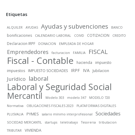
Etiquetas
Ayudas y subvenciones
ALQUILER
AYUDAS
BANCO
bonificaciones
COTIZACION
CALENDARIO LABORAL
COIVD
CREDITO
Declaracion IRPF
DONACION
EMPLEADA DE HOGAR
FISCAL
Emprendedores
facturacion
FAMILIA
Fiscal - Contable
hacienda
impuesto
IRPF
IVA
impuestos
IMPUESTO SOCIEDADES
Jubilacion
laboral
Jurídico
Laboral y Seguridad Social
Mercantil
Modelo 303
modelo 347
MODELO 720
Normativa
OBLIGACIONES FISCALES 2023
PLATAFORMAS DIGITALES
Sociedades
PYMES
PLUSVALIA
salario mínimo interprofesional
SOCIEDAD MERCANTIL
startups
teletrabajo
Tesoreria
tributacion
VIVIENDA
TRIBUTAR