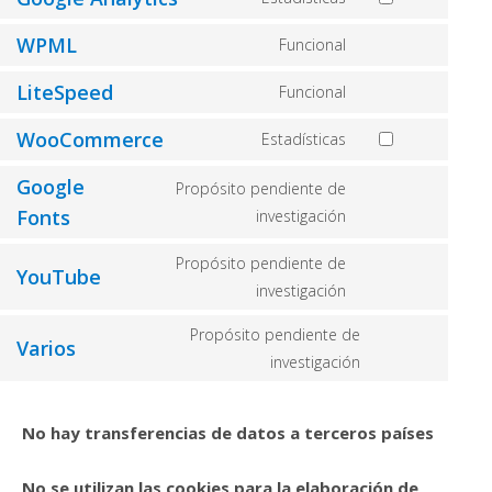
Consent
service
to
WPML
Funcional
ithemes-
Consent
service
security
to
LiteSpeed
Funcional
google-
Consent
service
analytics
to
WooCommerce
Estadísticas
wpml
Consent
service
to
Google
litespeed
Propósito pendiente de
service
Fonts
Consent
investigación
woocommerce
to
Propósito pendiente de
service
YouTube
Consent
investigación
google-
to
fonts
Propósito pendiente de
service
Varios
Consent
investigación
youtube
to
service
No hay transferencias de datos a terceros países
varios
No se utilizan las cookies para la elaboración de