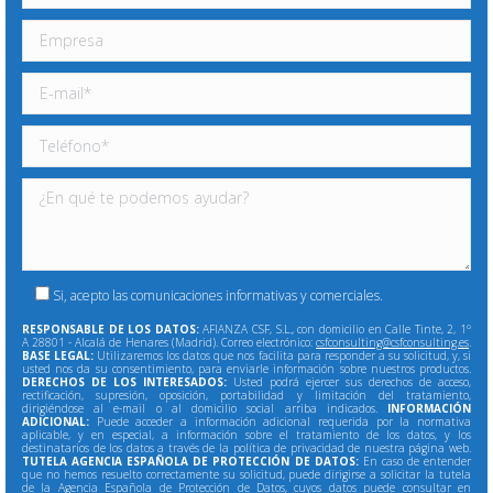
Si, acepto las comunicaciones informativas y comerciales.
RESPONSABLE DE LOS DATOS:
AFIANZA CSF, S.L., con domicilio en Calle Tinte, 2, 1º
A 28801 - Alcalá de Henares (Madrid). Correo electrónico:
csfconsulting@csfconsulting.es
.
BASE LEGAL:
Utilizaremos los datos que nos facilita para responder a su solicitud, y, si
usted nos da su consentimiento, para enviarle información sobre nuestros productos.
DERECHOS DE LOS INTERESADOS:
Usted podrá ejercer sus derechos de acceso,
rectificación, supresión, oposición, portabilidad y limitación del tratamiento,
dirigiéndose al e-mail o al domicilio social arriba indicados.
INFORMACIÓN
ADICIONAL:
Puede acceder a información adicional requerida por la normativa
aplicable, y en especial, a información sobre el tratamiento de los datos, y los
destinatarios de los datos a través de la política de privacidad de nuestra página web.
TUTELA AGENCIA ESPAÑOLA DE PROTECCIÓN DE DATOS:
En caso de entender
que no hemos resuelto correctamente su solicitud, puede dirigirse a solicitar la tutela
de la Agencia Española de Protección de Datos, cuyos datos puede consultar en