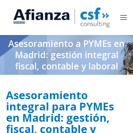
Asesoramiento a PYMEs en
Madrid: gestión integral
fiscal, contable y laboral
Asesoramiento
integral para PYMEs
en Madrid: gestión,
fiscal, contable y