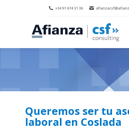
+34 91 674 31 36
afianzacsf@afianz
Queremos ser tu as
laboral en Coslada