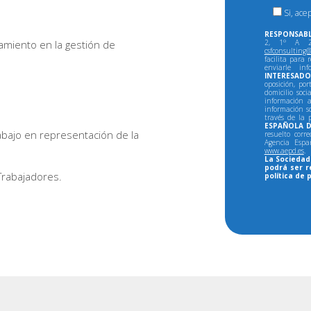
Si, ace
RESPONSABL
amiento en la gestión de
2, 1º A 28
csfconsulting@
facilita para 
enviarle in
INTERESADO
oposición, por
domicilio soci
información a
información so
través de la 
ESPAÑOLA D
abajo en representación de la
resuelto corr
Agencia Espa
www.aepd.es
.
La Sociedad 
podrá ser r
Trabajadores.
política de 