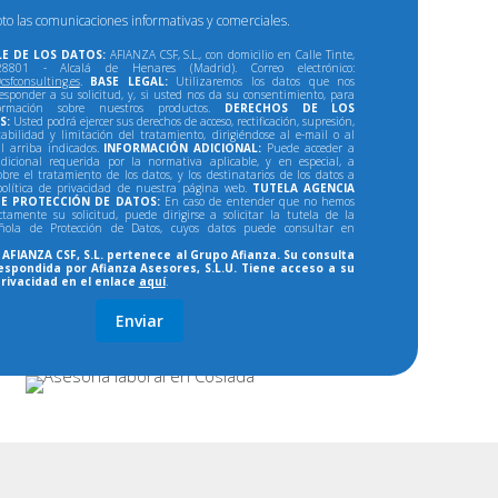
pto las comunicaciones informativas y comerciales.
E DE LOS DATOS:
AFIANZA CSF, S.L., con domicilio en Calle Tinte,
801 - Alcalá de Henares (Madrid). Correo electrónico:
csfconsulting.es
.
BASE LEGAL:
Utilizaremos los datos que nos
responder a su solicitud, y, si usted nos da su consentimiento, para
formación sobre nuestros productos.
DERECHOS DE LOS
S:
Usted podrá ejercer sus derechos de acceso, rectificación, supresión,
tabilidad y limitación del tratamiento, dirigiéndose al e-mail o al
al arriba indicados.
INFORMACIÓN ADICIONAL:
Puede acceder a
dicional requerida por la normativa aplicable, y en especial, a
bre el tratamiento de los datos, y los destinatarios de los datos a
política de privacidad de nuestra página web.
TUTELA AGENCIA
E PROTECCIÓN DE DATOS:
En caso de entender que no hemos
ectamente su solicitud, puede dirigirse a solicitar la tutela de la
ñola de Protección de Datos, cuyos datos puede consultar en
AFIANZA CSF, S.L. pertenece al Grupo Afianza. Su consulta
espondida por Afianza Asesores, S.L.U. Tiene acceso a su
privacidad en el enlace
aquí
.