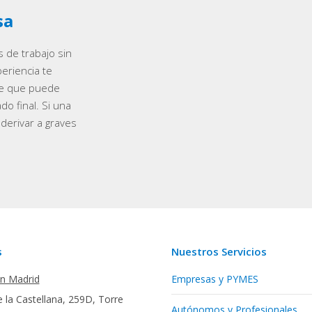
sa
 de trabajo sin
periencia te
le que puede
o final. Si una
derivar a graves
s
Nuestros Servicios
en Madrid
Empresas y PYMES
 la Castellana, 259D, Torre
Autónomos y Profesionales