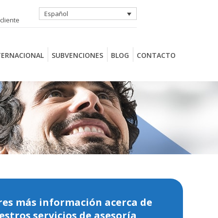
Español
cliente
TERNACIONAL
SUBVENCIONES
BLOG
CONTACTO
res más información acerca de
estros servicios de asesoría