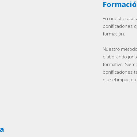
Formació
En nuestra ases
bonificaciones q
formación.
Nuestro método 
elaborando junto
formativo. Siem
bonificaciones 
que el impacto 
 a