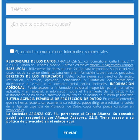
Si, acepto las comunicaciones informativas y comerciales.
RESPONSABLE DE LOS DATOS:
AFIANZA CSF, S.L., con domicilio en Calle Tinte, 2, 1º
A 28801 - Alcalá de Henares (Madrid). Correo electrónico:
csfconsulting@csfconsulting.es
.
BASE LEGAL:
Utilizaremos los datos que nos facilita para responder a su solicitud, y, si
usted nos da su consentimiento, para enviarle información sobre nuestros productos.
DERECHOS DE LOS INTERESADOS:
Usted podrá ejercer sus derechos de acceso,
rectificación, supresión, oposición, portabilidad y limitación del tratamiento,
dirigiéndose al e-mail o al domicilio social arriba indicados.
INFORMACIÓN
ADICIONAL:
Puede acceder a información adicional requerida por la normativa
aplicable, y en especial, a información sobre el tratamiento de los datos, y los
destinatarios de los datos a través de la política de privacidad de nuestra página web.
TUTELA AGENCIA ESPAÑOLA DE PROTECCIÓN DE DATOS:
En caso de entender
que no hemos resuelto correctamente su solicitud, puede dirigirse a solicitar la tutela
de la Agencia Española de Protección de Datos, cuyos datos puede consultar en
www.aepd.es
.
La Sociedad AFIANZA CSF, S.L. pertenece al Grupo Afianza. Su consulta
podrá ser respondida por Afianza Asesores, S.L.U. Tiene acceso a su
política de privacidad en el enlace
aquí
.