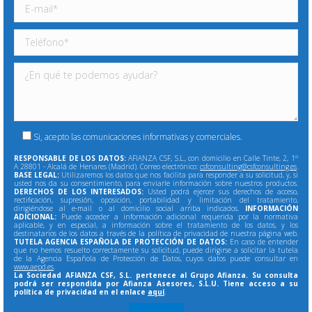
Si, acepto las comunicaciones informativas y comerciales.
RESPONSABLE DE LOS DATOS:
AFIANZA CSF, S.L., con domicilio en Calle Tinte, 2, 1º
A 28801 - Alcalá de Henares (Madrid). Correo electrónico:
csfconsulting@csfconsulting.es
.
BASE LEGAL:
Utilizaremos los datos que nos facilita para responder a su solicitud, y, si
usted nos da su consentimiento, para enviarle información sobre nuestros productos.
DERECHOS DE LOS INTERESADOS:
Usted podrá ejercer sus derechos de acceso,
rectificación, supresión, oposición, portabilidad y limitación del tratamiento,
dirigiéndose al e-mail o al domicilio social arriba indicados.
INFORMACIÓN
ADICIONAL:
Puede acceder a información adicional requerida por la normativa
aplicable, y en especial, a información sobre el tratamiento de los datos, y los
destinatarios de los datos a través de la política de privacidad de nuestra página web.
TUTELA AGENCIA ESPAÑOLA DE PROTECCIÓN DE DATOS:
En caso de entender
que no hemos resuelto correctamente su solicitud, puede dirigirse a solicitar la tutela
de la Agencia Española de Protección de Datos, cuyos datos puede consultar en
www.aepd.es
.
La Sociedad AFIANZA CSF, S.L. pertenece al Grupo Afianza. Su consulta
podrá ser respondida por Afianza Asesores, S.L.U. Tiene acceso a su
política de privacidad en el enlace
aquí
.