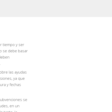
r tiempo y ser
 no se debe basar
 deben
.
sobre las ayudas
siones, ya que
ura y fechas
subvenciones se
udes, en un