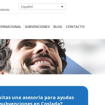
Español
cliente
TERNACIONAL
SUBVENCIONES
BLOG
CONTACTO
sitas una asesoría para ayudas
 subvenciones en Coslada?