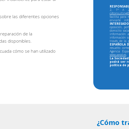
RESPONSABL
2, 1º A 28
csfconsulting@
obre las diferentes opciones
facilita para 
enviarle in
INTERESADO
oposición, por
domicilio soci
preparación de la
información a
información so
das disponibles.
través de la 
ESPAÑOLA D
resuelto corr
decuada cómo se han utilizado
Agencia Espa
www.aepd.es
.
La Sociedad 
podrá ser r
política de 
¿Cómo tr