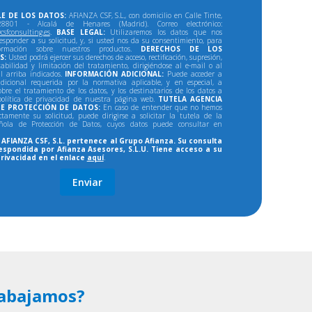
E DE LOS DATOS:
AFIANZA CSF, S.L., con domicilio en Calle Tinte,
801 - Alcalá de Henares (Madrid). Correo electrónico:
csfconsulting.es
.
BASE LEGAL:
Utilizaremos los datos que nos
responder a su solicitud, y, si usted nos da su consentimiento, para
formación sobre nuestros productos.
DERECHOS DE LOS
S:
Usted podrá ejercer sus derechos de acceso, rectificación, supresión,
tabilidad y limitación del tratamiento, dirigiéndose al e-mail o al
al arriba indicados.
INFORMACIÓN ADICIONAL:
Puede acceder a
dicional requerida por la normativa aplicable, y en especial, a
bre el tratamiento de los datos, y los destinatarios de los datos a
política de privacidad de nuestra página web.
TUTELA AGENCIA
E PROTECCIÓN DE DATOS:
En caso de entender que no hemos
ectamente su solicitud, puede dirigirse a solicitar la tutela de la
ñola de Protección de Datos, cuyos datos puede consultar en
AFIANZA CSF, S.L. pertenece al Grupo Afianza. Su consulta
espondida por Afianza Asesores, S.L.U. Tiene acceso a su
privacidad en el enlace
aquí
.
abajamos?