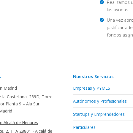
Realizamos u
las ayudas.
Una vez apro
justificar a
fondos asign
s
Nuestros Servicios
en Madrid
Empresas y PYMES
 la Castellana, 259D, Torre
Autónomos y Profesionales
r Planta 9 – Ala Sur
Madrid
StartUps y Emprendedores
en Alcalá de Henares
Particulares
te, 2, 1º A 28801 - Alcalá de