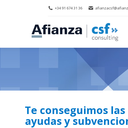
+34 91 674 31 36
afianzacsf@afianz
Te conseguimos las
ayudas y subvencio