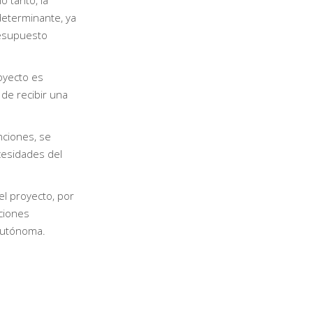
o tanto, la
 determinante, ya
resupuesto
oyecto es
de recibir una
nciones, se
cesidades del
el proyecto, por
pciones
autónoma.