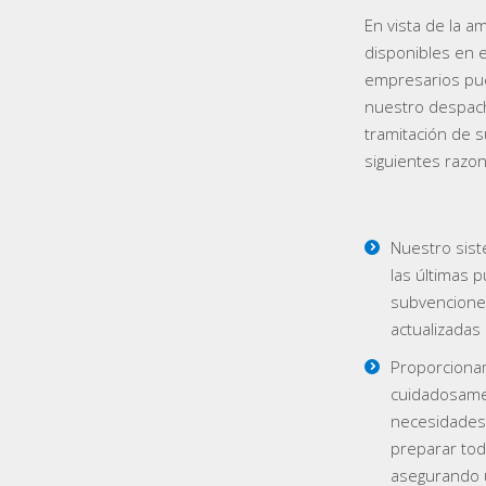
En vista de la 
disponibles en 
empresarios pue
nuestro despach
tramitación de 
siguientes razo
Nuestro sist
las últimas 
subvenciones
actualizadas 
Proporciona
cuidadosame
necesidades 
preparar tod
asegurando u