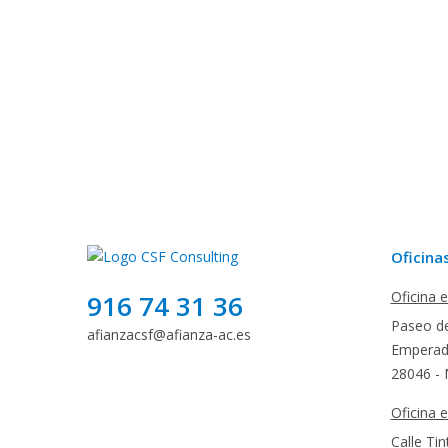
Oficina
Oficina 
916 74 31 36
Paseo de
afianzacsf@afianza-ac.es
Emperado
28046 - 
Oficina 
Calle Tin