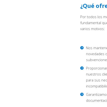
¿Qué ofr
Por todos los m
fundamental que
varios motivos:
Nos mantene
novedades q
subvencione
Proporciona
nuestros cli
para sus nec
incompatibil
Garantizamos
documentaci