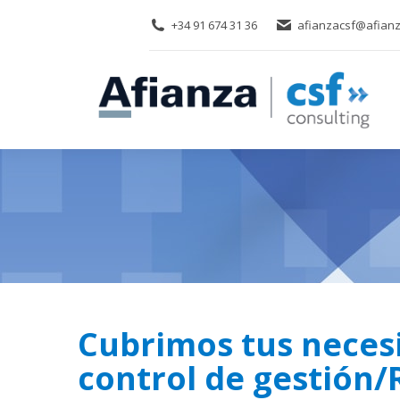
+34 91 674 31 36
afianzacsf@afianz
Cubrimos tus neces
control de gestión/