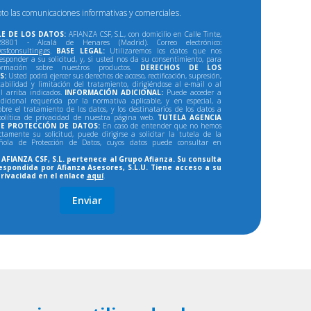
pto las comunicaciones informativas y comerciales.
E DE LOS DATOS:
AFIANZA CSF, S.L., con domicilio en Calle Tinte,
801 - Alcalá de Henares (Madrid). Correo electrónico:
csfconsulting.es
.
BASE LEGAL:
Utilizaremos los datos que nos
responder a su solicitud, y, si usted nos da su consentimiento, para
formación sobre nuestros productos.
DERECHOS DE LOS
S:
Usted podrá ejercer sus derechos de acceso, rectificación, supresión,
tabilidad y limitación del tratamiento, dirigiéndose al e-mail o al
al arriba indicados.
INFORMACIÓN ADICIONAL:
Puede acceder a
dicional requerida por la normativa aplicable, y en especial, a
bre el tratamiento de los datos, y los destinatarios de los datos a
política de privacidad de nuestra página web.
TUTELA AGENCIA
E PROTECCIÓN DE DATOS:
En caso de entender que no hemos
ectamente su solicitud, puede dirigirse a solicitar la tutela de la
ñola de Protección de Datos, cuyos datos puede consultar en
AFIANZA CSF, S.L. pertenece al Grupo Afianza. Su consulta
espondida por Afianza Asesores, S.L.U. Tiene acceso a su
privacidad en el enlace
aquí
.