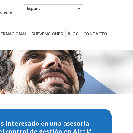
Español
cliente
TERNACIONAL
SUBVENCIONES
BLOG
CONTACTO
ás interesado en una asesoría
el control de gestión en Alcalá