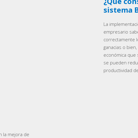
¿Qué con
sistema 
La implementac
empresario saber
correctamente l
ganacias o bien,
económica que s
se pueden reduc
productividad de
 la mejora de