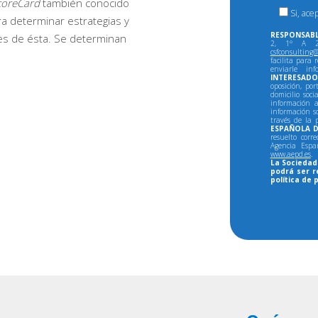
coreCard
también conocido
Si, ace
ra determinar estrategias y
RESPONSABL
es de ésta. Se determinan
2, 1º A 28
csfconsulting@
facilita para 
enviarle in
INTERESADO
oposición, por
domicilio soci
información a
información so
través de la 
ESPAÑOLA D
resuelto corr
Agencia Espa
www.aepd.es
.
La Sociedad 
podrá ser r
política de 