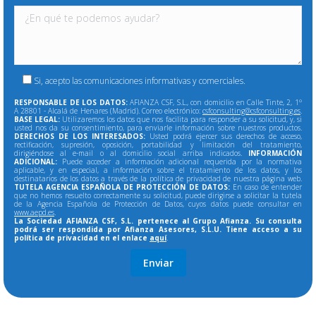
Si, acepto las comunicaciones informativas y comerciales.
RESPONSABLE DE LOS DATOS:
AFIANZA CSF, S.L., con domicilio en Calle Tinte, 2, 1º
A 28801 - Alcalá de Henares (Madrid). Correo electrónico:
csfconsulting@csfconsulting.es
.
BASE LEGAL:
Utilizaremos los datos que nos facilita para responder a su solicitud, y, si
usted nos da su consentimiento, para enviarle información sobre nuestros productos.
DERECHOS DE LOS INTERESADOS:
Usted podrá ejercer sus derechos de acceso,
rectificación, supresión, oposición, portabilidad y limitación del tratamiento,
dirigiéndose al e-mail o al domicilio social arriba indicados.
INFORMACIÓN
ADICIONAL:
Puede acceder a información adicional requerida por la normativa
aplicable, y en especial, a información sobre el tratamiento de los datos, y los
destinatarios de los datos a través de la política de privacidad de nuestra página web.
TUTELA AGENCIA ESPAÑOLA DE PROTECCIÓN DE DATOS:
En caso de entender
que no hemos resuelto correctamente su solicitud, puede dirigirse a solicitar la tutela
de la Agencia Española de Protección de Datos, cuyos datos puede consultar en
www.aepd.es
.
La Sociedad AFIANZA CSF, S.L. pertenece al Grupo Afianza. Su consulta
podrá ser respondida por Afianza Asesores, S.L.U. Tiene acceso a su
política de privacidad en el enlace
aquí
.