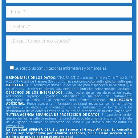
Si, acepto las comunicaciones informativas y comerciales.
RESPONSABLE DE LOS DATOS:
AFIANZA CSF, S.L., con domicilio en Calle Tinte, 2, 1º
A 28801 - Alcalá de Henares (Madrid). Correo electrónico:
csfconsulting@csfconsulting.es
.
BASE LEGAL:
Utilizaremos los datos que nos facilita para responder a su solicitud, y, si
usted nos da su consentimiento, para enviarle información sobre nuestros productos.
DERECHOS DE LOS INTERESADOS:
Usted podrá ejercer sus derechos de acceso,
rectificación, supresión, oposición, portabilidad y limitación del tratamiento,
dirigiéndose al e-mail o al domicilio social arriba indicados.
INFORMACIÓN
ADICIONAL:
Puede acceder a información adicional requerida por la normativa
aplicable, y en especial, a información sobre el tratamiento de los datos, y los
destinatarios de los datos a través de la política de privacidad de nuestra página web.
TUTELA AGENCIA ESPAÑOLA DE PROTECCIÓN DE DATOS:
En caso de entender
que no hemos resuelto correctamente su solicitud, puede dirigirse a solicitar la tutela
de la Agencia Española de Protección de Datos, cuyos datos puede consultar en
www.aepd.es
.
La Sociedad AFIANZA CSF, S.L. pertenece al Grupo Afianza. Su consulta
podrá ser respondida por Afianza Asesores, S.L.U. Tiene acceso a su
política de privacidad en el enlace
aquí
.