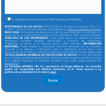
Si, acepto las comunicaciones informativas y comerciales.
RESPONSABLE DE LOS DATOS:
AFIANZA CSF, S.L., con domicilio en Calle Tinte, 2, 1º
A 28801 - Alcalá de Henares (Madrid). Correo electrónico:
csfconsulting@csfconsulting.es
.
BASE LEGAL:
Utilizaremos los datos que nos facilita para responder a su solicitud, y, si
usted nos da su consentimiento, para enviarle información sobre nuestros productos.
DERECHOS DE LOS INTERESADOS:
Usted podrá ejercer sus derechos de acceso,
rectificación, supresión, oposición, portabilidad y limitación del tratamiento,
dirigiéndose al e-mail o al domicilio social arriba indicados.
INFORMACIÓN
ADICIONAL:
Puede acceder a información adicional requerida por la normativa
aplicable, y en especial, a información sobre el tratamiento de los datos, y los
destinatarios de los datos a través de la política de privacidad de nuestra página web.
TUTELA AGENCIA ESPAÑOLA DE PROTECCIÓN DE DATOS:
En caso de entender
que no hemos resuelto correctamente su solicitud, puede dirigirse a solicitar la tutela
de la Agencia Española de Protección de Datos, cuyos datos puede consultar en
www.aepd.es
.
La Sociedad AFIANZA CSF, S.L. pertenece al Grupo Afianza. Su consulta
podrá ser respondida por Afianza Asesores, S.L.U. Tiene acceso a su
política de privacidad en el enlace
aquí
.