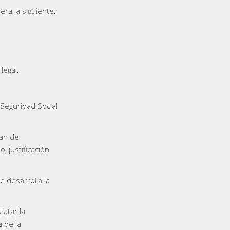
será la siguiente:
legal.
a Seguridad Social
lan de
, justificación
 desarrolla la
atar la
 de la