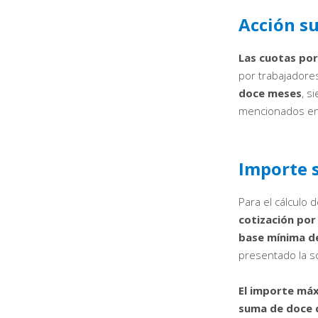
Acción s
Las cuotas po
por trabajadore
doce meses
, s
mencionados en 
Importe 
Para el cálculo
cotización por
base mínima de
presentado la so
El importe máx
suma de doce 