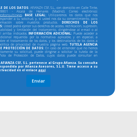
E DE LOS DATOS:
AFIANZA CSF, S.L., con domicilio en Calle Tinte,
801 - Alcalá de Henares (Madrid). Correo electrónico:
csfconsulting.es
.
BASE LEGAL:
Utilizaremos los datos que nos
responder a su solicitud, y, si usted nos da su consentimiento, para
formación sobre nuestros productos.
DERECHOS DE LOS
S:
Usted podrá ejercer sus derechos de acceso, rectificación, supresión,
tabilidad y limitación del tratamiento, dirigiéndose al e-mail o al
al arriba indicados.
INFORMACIÓN ADICIONAL:
Puede acceder a
dicional requerida por la normativa aplicable, y en especial, a
bre el tratamiento de los datos, y los destinatarios de los datos a
política de privacidad de nuestra página web.
TUTELA AGENCIA
E PROTECCIÓN DE DATOS:
En caso de entender que no hemos
ectamente su solicitud, puede dirigirse a solicitar la tutela de la
ñola de Protección de Datos, cuyos datos puede consultar en
AFIANZA CSF, S.L. pertenece al Grupo Afianza. Su consulta
espondida por Afianza Asesores, S.L.U. Tiene acceso a su
privacidad en el enlace
aquí
.