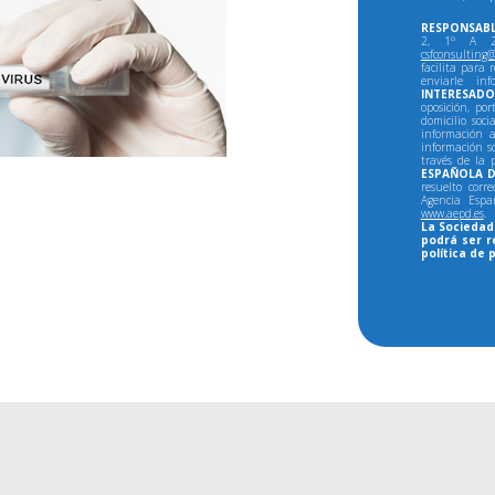
RESPONSABL
2, 1º A 28
csfconsulting@
facilita para 
enviarle in
INTERESADO
oposición, por
domicilio soci
información a
información so
través de la 
ESPAÑOLA D
resuelto corr
Agencia Espa
www.aepd.es
.
La Sociedad 
podrá ser r
política de 