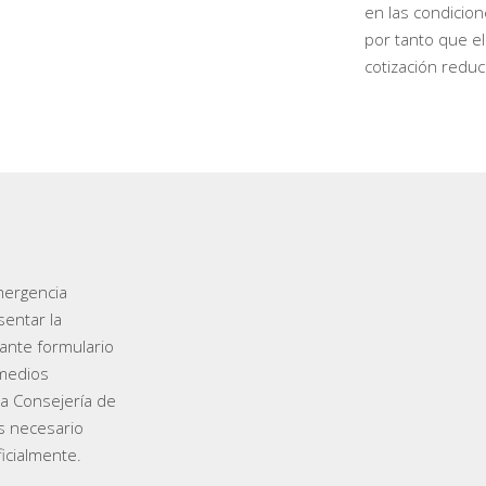
en las condicion
por tanto que e
cotización reduc
mergencia
sentar la
ante formulario
 medios
la Consejería de
s necesario
icialmente.