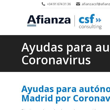
+34 91 674 31 36
afianzacsf@afianz
Ayudas para a
Coronavirus
Ayudas para autón
Madrid por Coronav