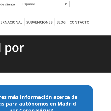
Español
 de cliente
TERNACIONAL
SUBVENCIONES
BLOG
CONTACTO
TERNACIONAL
SUBVENCIONES
BLOG
CONTACTO
 por
res más información acerca de
as para autónomos en Madrid
por Coronavirus?