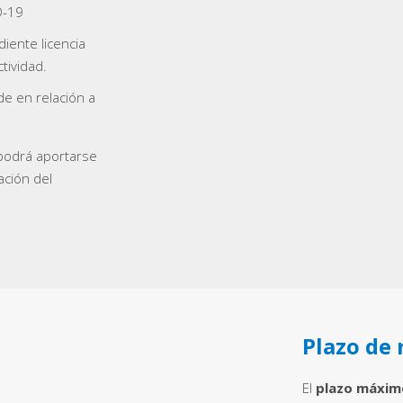
D-19
iente licencia
tividad.
de en relación a
podrá aportarse
ación del
Plazo de 
El
plazo máxim