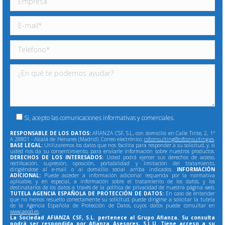
Si, acepto las comunicaciones informativas y comerciales.
RESPONSABLE DE LOS DATOS:
AFIANZA CSF, S.L., con domicilio en Calle Tinte, 2, 1º
A 28801 - Alcalá de Henares (Madrid). Correo electrónico:
csfconsulting@csfconsulting.es
.
BASE LEGAL:
Utilizaremos los datos que nos facilita para responder a su solicitud, y, si
usted nos da su consentimiento, para enviarle información sobre nuestros productos.
DERECHOS DE LOS INTERESADOS:
Usted podrá ejercer sus derechos de acceso,
rectificación, supresión, oposición, portabilidad y limitación del tratamiento,
dirigiéndose al e-mail o al domicilio social arriba indicados.
INFORMACIÓN
ADICIONAL:
Puede acceder a información adicional requerida por la normativa
aplicable, y en especial, a información sobre el tratamiento de los datos, y los
destinatarios de los datos a través de la política de privacidad de nuestra página web.
TUTELA AGENCIA ESPAÑOLA DE PROTECCIÓN DE DATOS:
En caso de entender
que no hemos resuelto correctamente su solicitud, puede dirigirse a solicitar la tutela
de la Agencia Española de Protección de Datos, cuyos datos puede consultar en
www.aepd.es
.
La Sociedad AFIANZA CSF, S.L. pertenece al Grupo Afianza. Su consulta
podrá ser respondida por Afianza Asesores, S.L.U. Tiene acceso a su