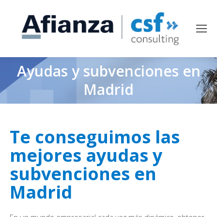
Ayudas y subvenciones en
Madrid
Te conseguimos las
mejores ayudas y
subvenciones en
Madrid
En un mundo empresarial cada vez más dinámico, obtener