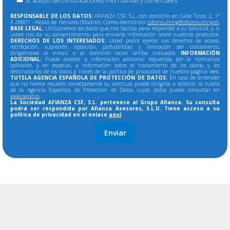
Si, acepto las comunicaciones informativas y comerciales.
RESPONSABLE DE LOS DATOS:
AFIANZA CSF, S.L., con domicilio en Calle Tinte, 2, 1º
A 28801 - Alcalá de Henares (Madrid). Correo electrónico:
csfconsulting@csfconsulting.es
.
BASE LEGAL:
Utilizaremos los datos que nos facilita para responder a su solicitud, y, si
usted nos da su consentimiento, para enviarle información sobre nuestros productos.
DERECHOS DE LOS INTERESADOS:
Usted podrá ejercer sus derechos de acceso,
rectificación, supresión, oposición, portabilidad y limitación del tratamiento,
dirigiéndose al e-mail o al domicilio social arriba indicados.
INFORMACIÓN
ADICIONAL:
Puede acceder a información adicional requerida por la normativa
aplicable, y en especial, a información sobre el tratamiento de los datos, y los
destinatarios de los datos a través de la política de privacidad de nuestra página web.
TUTELA AGENCIA ESPAÑOLA DE PROTECCIÓN DE DATOS:
En caso de entender
que no hemos resuelto correctamente su solicitud, puede dirigirse a solicitar la tutela
de la Agencia Española de Protección de Datos, cuyos datos puede consultar en
www.aepd.es
.
La Sociedad AFIANZA CSF, S.L. pertenece al Grupo Afianza. Su consulta
podrá ser respondida por Afianza Asesores, S.L.U. Tiene acceso a su
política de privacidad en el enlace
aquí
.