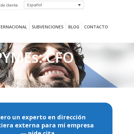
Español
 de cliente
TERNACIONAL
SUBVENCIONES
BLOG
CONTACTO
TERNACIONAL
SUBVENCIONES
BLOG
CONTACTO
 PYMEs: CFO
ero un experto en dirección
ciera externa para mi empresa
— pide cita