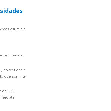
esidades
o más asumible
esario para el
 y no se tienen
ado que son muy
a del CFO
nmediata.