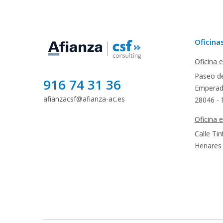
Oficina
Oficina 
Paseo de
916 74 31 36
Emperado
afianzacsf@afianza-ac.es
28046 - 
Oficina 
Calle Tin
Henares 