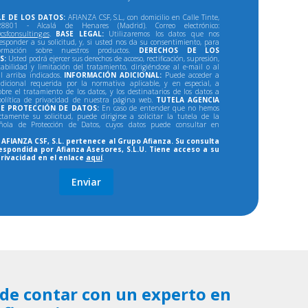
E DE LOS DATOS:
AFIANZA CSF, S.L., con domicilio en Calle Tinte,
801 - Alcalá de Henares (Madrid). Correo electrónico:
csfconsulting.es
.
BASE LEGAL:
Utilizaremos los datos que nos
responder a su solicitud, y, si usted nos da su consentimiento, para
formación sobre nuestros productos.
DERECHOS DE LOS
S:
Usted podrá ejercer sus derechos de acceso, rectificación, supresión,
tabilidad y limitación del tratamiento, dirigiéndose al e-mail o al
al arriba indicados.
INFORMACIÓN ADICIONAL:
Puede acceder a
dicional requerida por la normativa aplicable, y en especial, a
bre el tratamiento de los datos, y los destinatarios de los datos a
política de privacidad de nuestra página web.
TUTELA AGENCIA
E PROTECCIÓN DE DATOS:
En caso de entender que no hemos
ectamente su solicitud, puede dirigirse a solicitar la tutela de la
ñola de Protección de Datos, cuyos datos puede consultar en
AFIANZA CSF, S.L. pertenece al Grupo Afianza. Su consulta
espondida por Afianza Asesores, S.L.U. Tiene acceso a su
privacidad en el enlace
aquí
.
de contar con un experto en