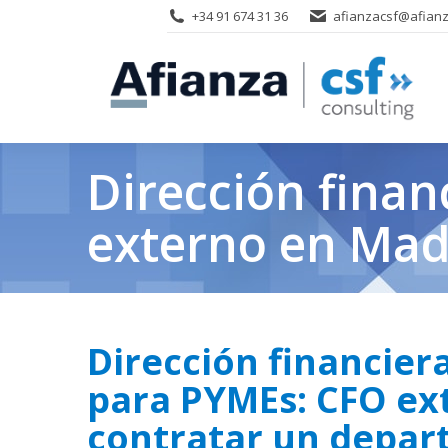
+34 91 674 31 36
afianzacsf@afianz
Dirección finan
externo en Mad
Dirección financier
para PYMEs: CFO ex
contratar un depar