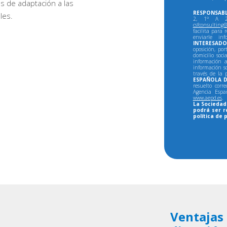
es de adaptación a las
RESPONSABL
les.
2, 1º A 28
csfconsulting@
facilita para 
enviarle in
INTERESADO
oposición, por
domicilio soci
información a
información so
través de la 
ESPAÑOLA D
resuelto corr
Agencia Espa
www.aepd.es
.
La Sociedad 
podrá ser r
política de 
Ventajas 