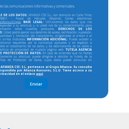
pto las comunicaciones informativas y comerciales.
E DE LOS DATOS:
AFIANZA CSF, S.L., con domicilio en Calle Tinte,
801 - Alcalá de Henares (Madrid). Correo electrónico:
csfconsulting.es
.
BASE LEGAL:
Utilizaremos los datos que nos
responder a su solicitud, y, si usted nos da su consentimiento, para
formación sobre nuestros productos.
DERECHOS DE LOS
S:
Usted podrá ejercer sus derechos de acceso, rectificación, supresión,
tabilidad y limitación del tratamiento, dirigiéndose al e-mail o al
al arriba indicados.
INFORMACIÓN ADICIONAL:
Puede acceder a
dicional requerida por la normativa aplicable, y en especial, a
bre el tratamiento de los datos, y los destinatarios de los datos a
política de privacidad de nuestra página web.
TUTELA AGENCIA
E PROTECCIÓN DE DATOS:
En caso de entender que no hemos
ectamente su solicitud, puede dirigirse a solicitar la tutela de la
ñola de Protección de Datos, cuyos datos puede consultar en
AFIANZA CSF, S.L. pertenece al Grupo Afianza. Su consulta
espondida por Afianza Asesores, S.L.U. Tiene acceso a su
privacidad en el enlace
aquí
.