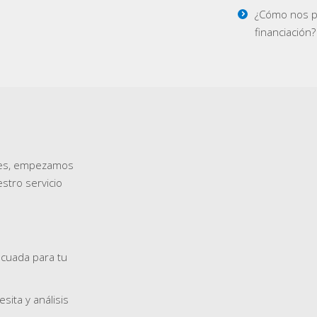
¿Cómo nos pu
financiación?
ntes, empezamos
stro servicio
ecuada para tu
ita y análisis