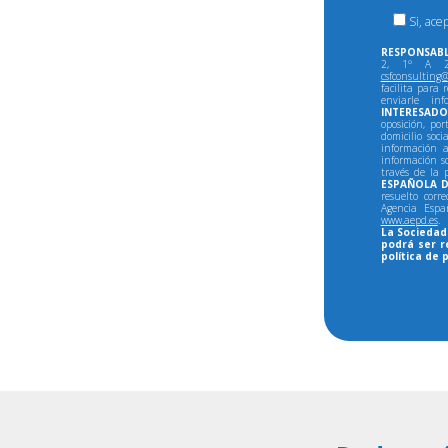
Si, ace
RESPONSABL
2, 1º A 28
csfconsulting@
facilita para 
enviarle in
INTERESADO
oposición, por
domicilio soci
información a
información so
través de la 
ESPAÑOLA D
resuelto corr
Agencia Espa
www.aepd.es
.
La Sociedad 
podrá ser r
política de 