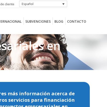
Español
 de cliente
TERNACIONAL
SUBVENCIONES
BLOG
CONTACTO
TERNACIONAL
SUBVENCIONES
BLOG
CONTACTO
sariales en
res más información acerca de
ros servicios para financiación
 proyectos empresariales en