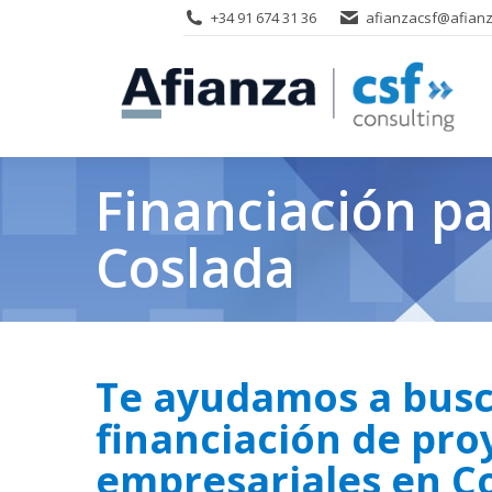
+34 91 674 31 36
afianzacsf@afianz
Financiación p
Coslada
Te ayudamos a bus
financiación de pro
empresariales en C