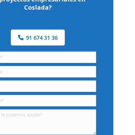
Coslada?
91 674 31 36