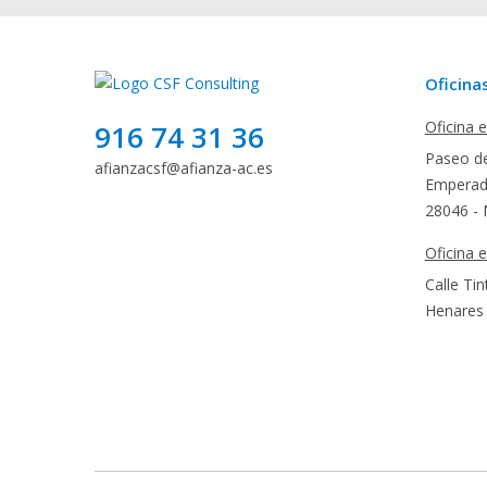
Oficina
Oficina 
916 74 31 36
Paseo de
afianzacsf@afianza-ac.es
Emperado
28046 - 
Oficina 
Calle Tin
Henares 