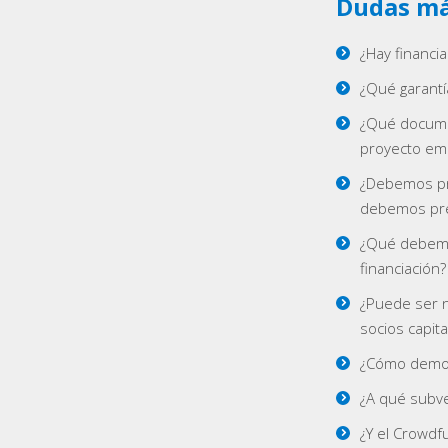
Dudas má
¿Hay financi
¿Qué garantí
¿Qué docume
proyecto emp
¿Debemos pr
debemos pre
¿Qué debemo
financiación?
¿Puede ser n
socios capit
¿Cómo demost
¿A qué subv
¿Y el Crowdf